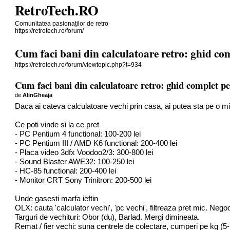
RetroTech.RO
Comunitatea pasionaților de retro
https://retrotech.ro/forum/
Cum faci bani din calculatoare retro: ghid co
https://retrotech.ro/forum/viewtopic.php?t=934
Cum faci bani din calculatoare retro: ghid complet pe
de
AlinGheaja
Daca ai cateva calculatoare vechi prin casa, ai putea sta pe o m
Ce poti vinde si la ce pret
- PC Pentium 4 functional: 100-200 lei
- PC Pentium III / AMD K6 functional: 200-400 lei
- Placa video 3dfx Voodoo2/3: 300-800 lei
- Sound Blaster AWE32: 100-250 lei
- HC-85 functional: 200-400 lei
- Monitor CRT Sony Trinitron: 200-500 lei
Unde gasesti marfa ieftin
OLX: cauta 'calculator vechi', 'pc vechi', filtreaza pret mic. Nego
Targuri de vechituri: Obor (du), Barlad. Mergi dimineata.
Remat / fier vechi: suna centrele de colectare, cumperi pe kg (5-10