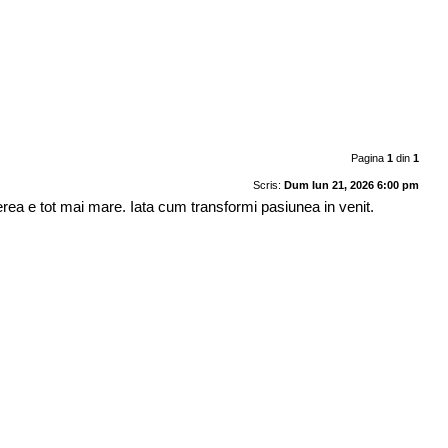
Pagina
1
din
1
Scris:
Dum Iun 21, 2026 6:00 pm
rea e tot mai mare. Iata cum transformi pasiunea in venit.