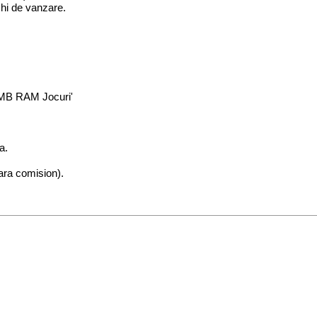
hi de vanzare.
56MB RAM Jocuri'
a.
ara comision).