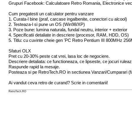
Grupuri Facebook: Calculatoare Retro Romania, Electronice vec
Cum pregatesti un calculator pentru vanzare
1. Curata-l bine (praf, carcase ingalbenite, conectori cu alcool)
2. Testeaza-l si pune un OS (Win98/XP)
3. Poze bune: lumina naturala, fundal neutru, interior + exterior
4. Specificatii detaliate in descriere (procesor, RAM, HDD, OS)
5. Titlu: cu cuvinte cheie gen 'PC Retro Pentium III 800MHz 2
Sfaturi OLX
Pret cu 20-30% peste cat vrei, lasa loc de negociere.
Descriere detaliata: ce functioneaza, ce lipseste, ce jocuri ruleaz
Raspunde rapid la mesaje.
Posteaza si pe RetroTech.RO in sectiunea Vanzari/Cumparari (f
Ai vandut ceva retro de curand? Scrie in comentarii!
RetroTech.RO