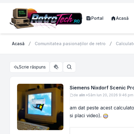
Portal
Acasă
Acasă
Comunitatea pasionaților de retro
Calculat
Scrie răspuns
Utilitare subiect
Căutare
Siemens Nixdorf Scenic Pr
Mesaj
de
alin
»
Sâm Iun 20, 2026 9:46 pm
am dat peste acest calculator
si placi video).