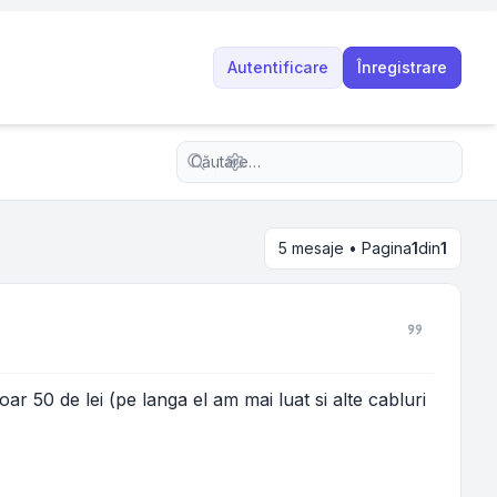
Autentificare
Înregistrare
Căutare avansată
5 mesaje • Pagina
1
din
1
ar 50 de lei (pe langa el am mai luat si alte cabluri