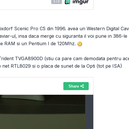
ixdorf Scenic Pro C5 din 1996. avea un Western Digital C
viar-ul, insa daca merge cu siguranta il voi pune in 386-l
B de RAM si un Pentium I de 120Mhz.
Trident TVGA8900D (stiu ca pare cam demodata pentru aces
e net RTL8029 si o placa de sunet de la Opti (tot pe ISA)