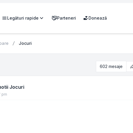
Legături rapide
Parteneri
Donează
oare
Jocuri
602 mesaje
P
tii Jocuri
7 pm