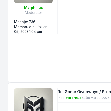
Morphinus
Moderator
Mesaje:
736
Membru din:
Joi Ian
05, 2023 1:04 pm
Re: Game Giveaways / Promo
Mesaj
de
Morphinus
»
Sâm Mai 30, 2026 