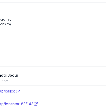
otech.ro
oons.ro/
tii Jocuri
:52 pm
/p/calico
/p/lonestar-83f143