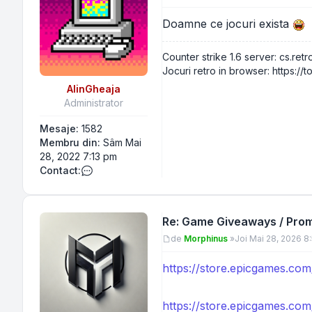
Doamne ce jocuri exista
Counter strike 1.6 server: cs.retr
Jocuri retro in browser: https://t
AlinGheaja
Administrator
Mesaje:
1582
Membru din:
Sâm Mai
28, 2022 7:13 pm
Contact:
Contactează pe AlinGheaja
Re: Game Giveaways / Promo
Mesaj
de
Morphinus
»
Joi Mai 28, 2026 8
https://store.epicgames.com
https://store.epicgames.com