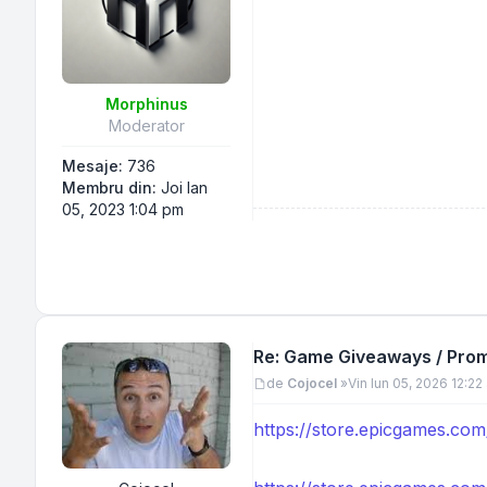
Morphinus
Moderator
Mesaje:
736
Membru din:
Joi Ian
05, 2023 1:04 pm
Re: Game Giveaways / Promo
Mesaj
de
Cojocel
»
Vin Iun 05, 2026 12:22
https://store.epicgames.c