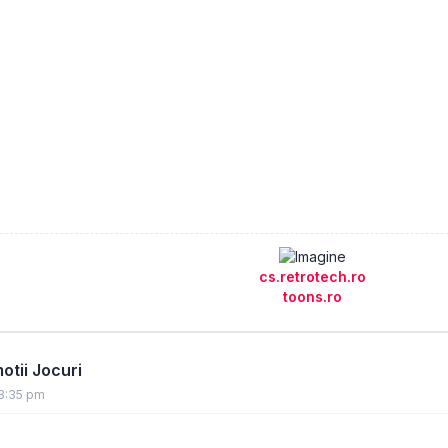
cs.retrotech.ro
toons.ro
tii Jocuri
8:35 pm