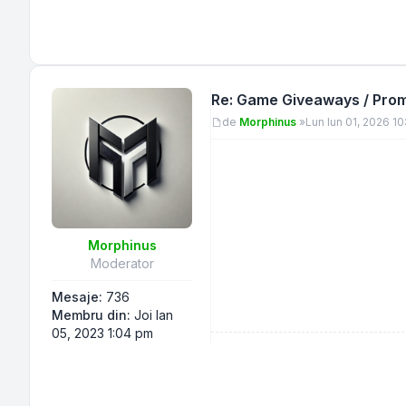
Re: Game Giveaways / Promo
Mesaj
de
Morphinus
»
Lun Iun 01, 2026 1
Morphinus
Moderator
Mesaje:
736
Membru din:
Joi Ian
05, 2023 1:04 pm