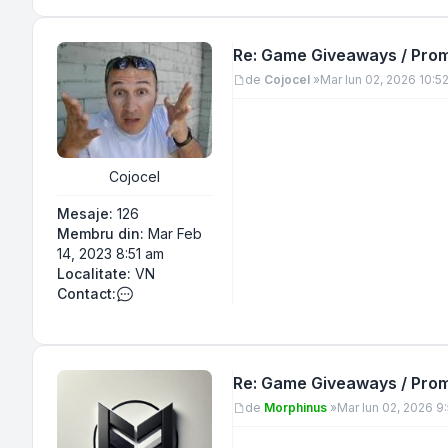
Re: Game Giveaways / Promo
Mesaj
de
Cojocel
»
Mar Iun 02, 2026 10:5
Cojocel
Mesaje:
126
Membru din:
Mar Feb
14, 2023 8:51 am
Localitate:
VN
Contact:
Contactează pe Cojocel
Re: Game Giveaways / Promo
Mesaj
de
Morphinus
»
Mar Iun 02, 2026 9