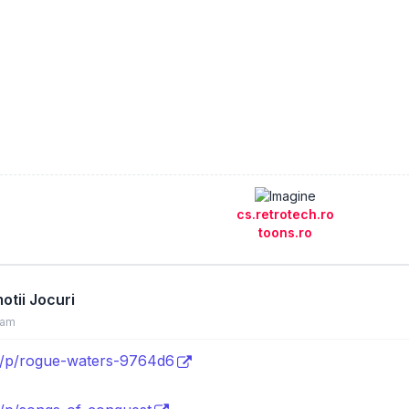
cs.retrotech.ro
toons.ro
tii Jocuri
 am
om/p/rogue-waters-9764d6