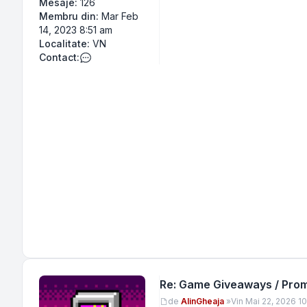
Mesaje:
126
Membru din:
Mar Feb
14, 2023 8:51 am
Localitate:
VN
Contact:
Contactează pe Cojocel
Re: Game Giveaways / Promo
Mesaj
de
AlinGheaja
»
Vin Mai 22, 2026 1