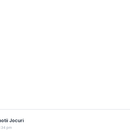
tii Jocuri
0:34 pm