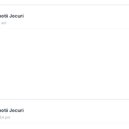
tii Jocuri
2 am
tii Jocuri
:54 pm