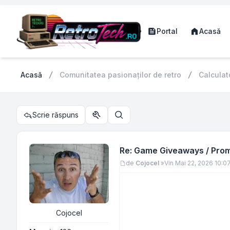
Portal
Acasă
Acasă
Comunitatea pasionaților de retro
Calculat
Scrie răspuns
Utilitare subiect
Căutare
Re: Game Giveaways / Promo
Mesaj
de
Cojocel
»
Vin Mai 22, 2026 10:0
Cojocel