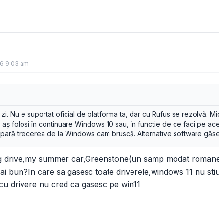
26 9:03 am
a zi. Nu e suportat oficial de platforma ta, dar cu Rufus se rezolvă. 
 aș folosi în continuare Windows 10 sau, în funcție de ce faci pe acest
 pară trecerea de la Windows cam bruscă. Alternative software găsești
 drive,my summer car,Greenstone(un samp modat romanesc)
mai bun?In care sa gasesc toate driverele,windows 11 nu stiu
cu drivere nu cred ca gasesc pe win11