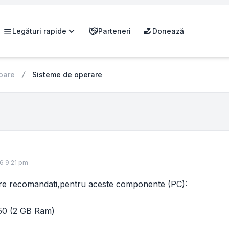
Legături rapide
Parteneri
Donează
oare
Sisteme de operare
26 9:21 pm
are recomandati,pentru aceste componente (PC):
250 (2 GB Ram)