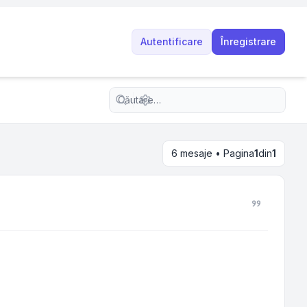
Autentificare
Înregistrare
Căutare avansată
6 mesaje • Pagina
1
din
1