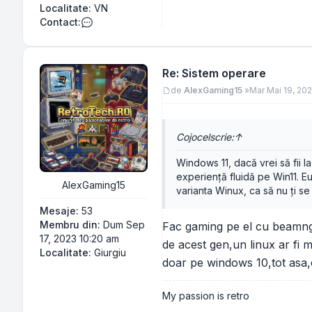
Localitate:
VN
Contact:
Contactează pe Cojocel
Re: Sistem operare
Mesaj
de
AlexGaming15
»
Mar Mai 19, 20
Cojocel
scrie:
↑
Windows 11, dacă vrei să fii l
experiență fluidă pe Win11. Eu
AlexGaming15
varianta Winux, ca să nu ți se
Mesaje:
53
Membru din:
Dum Sep
Fac gaming pe el cu beamng
17, 2023 10:20 am
de acest gen,un linux ar fi 
Localitate:
Giurgiu
doar pe windows 10,tot asa,
My passion is retro