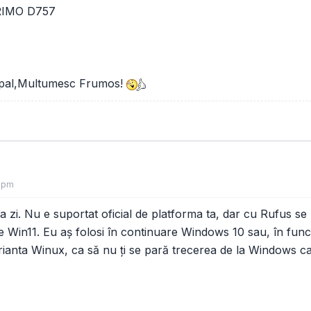
RIMO D757
cipal,Multumesc Frumos!
3 pm
 la zi. Nu e suportat oficial de platforma ta, dar cu Rufus 
e Win11. Eu aș folosi în continuare Windows 10 sau, în funcț
varianta Winux, ca să nu ți se pară trecerea de la Windows 