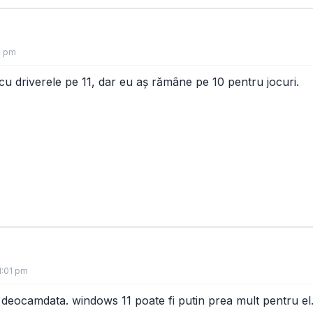
7 pm
cu driverele pe 11, dar eu aș rămâne pe 10 pentru jocuri.
1:01 pm
eocamdata. windows 11 poate fi putin prea mult pentru el