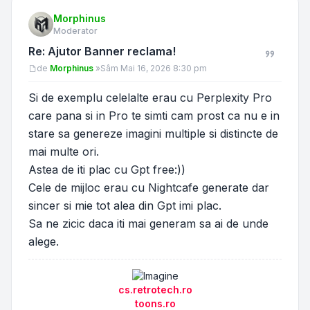
Morphinus
Moderator
Re: Ajutor Banner reclama!
Mesaj
de
Morphinus
»
Sâm Mai 16, 2026 8:30 pm
Si de exemplu celelalte erau cu Perplexity Pro
care pana si in Pro te simti cam prost ca nu e in
stare sa genereze imagini multiple si distincte de
mai multe ori.
Astea de iti plac cu Gpt free:))
Cele de mijloc erau cu Nightcafe generate dar
sincer si mie tot alea din Gpt imi plac.
Sa ne zicic daca iti mai generam sa ai de unde
alege.
cs.retrotech.ro
toons.ro