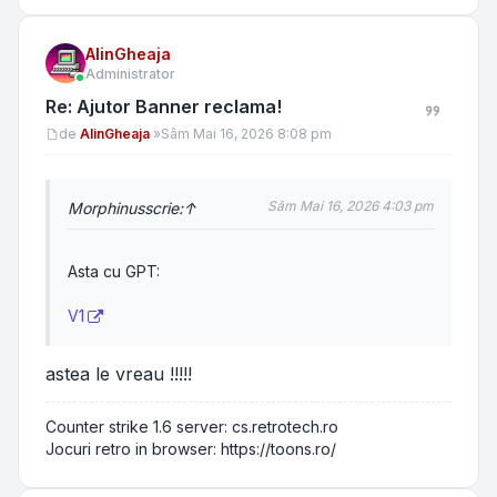
AlinGheaja
Administrator
Re: Ajutor Banner reclama!
Mesaj
de
AlinGheaja
»
Sâm Mai 16, 2026 8:08 pm
Sâm Mai 16, 2026 4:03 pm
Morphinus
scrie:
↑
Asta cu GPT:
V1
astea le vreau !!!!!
Counter strike 1.6 server: cs.retrotech.ro
Jocuri retro in browser: https://toons.ro/