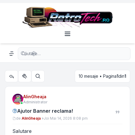
Căutare avansată
Navigation menu
10 mesaje • Pagina
1
din
1
Utilitare subiect
Căutare
AlinGheaja
Administrator
Ajutor Banner reclama!
Mesaj
de
AlinGheaja
»
Joi Mai 14, 2026 8:08 pm
Salutare