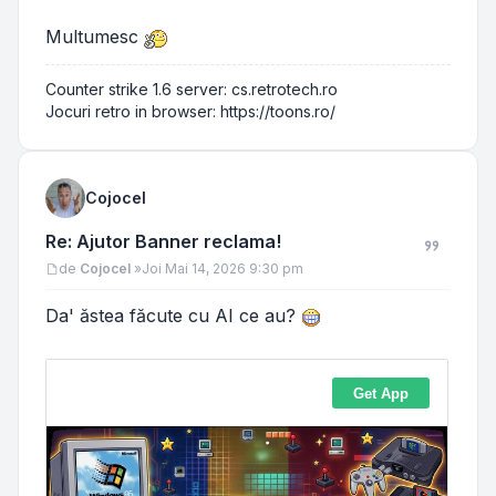
Multumesc
Counter strike 1.6 server: cs.retrotech.ro
Jocuri retro in browser: https://toons.ro/
Cojocel
Re: Ajutor Banner reclama!
Mesaj
de
Cojocel
»
Joi Mai 14, 2026 9:30 pm
Da' ăstea făcute cu AI ce au?