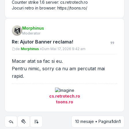
Counter strike 1.6 server: cs.retrotech.ro
Jocuri retro in browser: https://toons.ro/
Morphinus
Moderator
Re: Ajutor Banner reclama!
Mesaj
de
Morphinus
»
Dum Mai 17, 2026 9:42 am
Macar atat sa fac si eu.
Pentru nimic, sorry ca nu am percutat mai
rapid.
cs.retrotech.ro
toons.ro
10 mesaje • Pagina
1
din
1
Utilitare subiect
Opțiuni de sortare și afișare