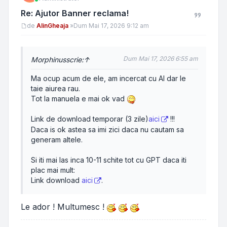
Re: Ajutor Banner reclama!
Mesaj
de
AlinGheaja
»
Dum Mai 17, 2026 9:12 am
Dum Mai 17, 2026 6:55 am
Morphinus
scrie:
↑
Ma ocup acum de ele, am incercat cu AI dar le
taie aiurea rau.
Tot la manuela e mai ok vad
Link de download temporar (3 zile)
aici
!!!
Daca is ok astea sa imi zici daca nu cautam sa
generam altele.
Si iti mai las inca 10-11 schite tot cu GPT daca iti
plac mai mult:
Link download
aici
.
Le ador ! Multumesc !