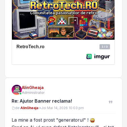
AlinGheaja
Administrator
Re: Ajutor Banner reclama!
Mesaj
de
AlinGheaja
»
Joi Mai 14, 2026 10:03 pm
La mine a fost prost "generatorul" !