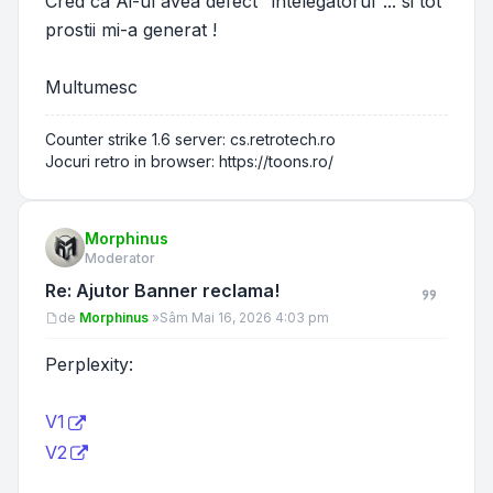
Cred ca Ai-ul avea defect "intelegatorul"... si tot
prostii mi-a generat !
Multumesc
Counter strike 1.6 server: cs.retrotech.ro
Jocuri retro in browser: https://toons.ro/
Morphinus
Moderator
Re: Ajutor Banner reclama!
Mesaj
de
Morphinus
»
Sâm Mai 16, 2026 4:03 pm
Perplexity:
V1
V2