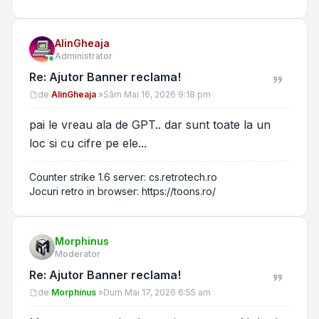
AlinGheaja
Administrator
Re: Ajutor Banner reclama!
Mesaj
de
AlinGheaja
»
Sâm Mai 16, 2026 9:18 pm
pai le vreau ala de GPT.. dar sunt toate la un
loc si cu cifre pe ele...
Counter strike 1.6 server: cs.retrotech.ro
Jocuri retro in browser: https://toons.ro/
Morphinus
Moderator
Re: Ajutor Banner reclama!
Mesaj
de
Morphinus
»
Dum Mai 17, 2026 6:55 am