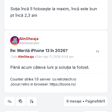
Soția încă îl folosește la maxim, încă este bun
pt încă 2,3 ani
AlinGheaja
Administrator
Re: Merită iPhone 13 în 2026?
Mesaj
de
AlinGheaja
»
Sâm Apr 11, 2026 9:04 am
Până acum câteva luni și soluția la folosit.
Counter strike 1.6 server: cs.retrotech.ro
Jocuri retro in browser: https://toons.ro/
6 mesaje • Pagina
1
din
1
Utilitare subiect
Opțiuni de sortare și afișare