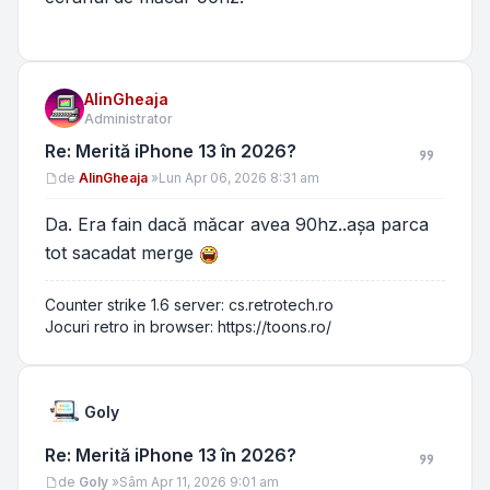
AlinGheaja
Administrator
Re: Merită iPhone 13 în 2026?
Mesaj
de
AlinGheaja
»
Lun Apr 06, 2026 8:31 am
Da. Era fain dacă măcar avea 90hz..așa parca
tot sacadat merge
Counter strike 1.6 server: cs.retrotech.ro
Jocuri retro in browser: https://toons.ro/
Goly
Re: Merită iPhone 13 în 2026?
Mesaj
de
Goly
»
Sâm Apr 11, 2026 9:01 am