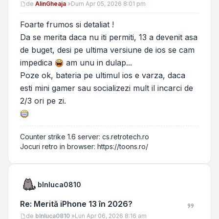
Mesaj
de
AlinGheaja
»
Dum Apr 05, 2026 8:01 pm
Foarte frumos si detaliat !
Da se merita daca nu iti permiti, 13 a devenit asa
de buget, desi pe ultima versiune de ios se cam
impedica
am unu in dulap...
Poze ok, bateria pe ultimul ios e varza, daca
esti mini gamer sau socializezi mult il incarci de
2/3 ori pe zi.
Counter strike 1.6 server: cs.retrotech.ro
Jocuri retro in browser: https://toons.ro/
blnluca0810
Re: Merită iPhone 13 în 2026?
Mesaj
de
blnluca0810
»
Lun Apr 06, 2026 8:16 am