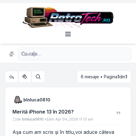
Căutare avansată
Navigation menu
6 mesaje • Pagina
1
din
1
Utilitare subiect
Căutare
blnluca0810
Merită iPhone 13 în 2026?
Mesaj
de
blnluca0810
»
Sâm Apr 04, 2026 11:13 am
Așa cum am scris și în titlu,voi aduce câteva