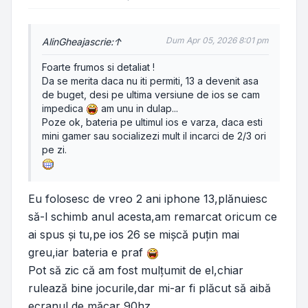
Dum Apr 05, 2026 8:01 pm
AlinGheaja
scrie:
↑
Foarte frumos si detaliat !
Da se merita daca nu iti permiti, 13 a devenit asa
de buget, desi pe ultima versiune de ios se cam
impedica
am unu in dulap...
Poze ok, bateria pe ultimul ios e varza, daca esti
mini gamer sau socializezi mult il incarci de 2/3 ori
pe zi.
Eu folosesc de vreo 2 ani iphone 13,plănuiesc
să-l schimb anul acesta,am remarcat oricum ce
ai spus și tu,pe ios 26 se mișcă puțin mai
greu,iar bateria e praf
Pot să zic că am fost mulțumit de el,chiar
rulează bine jocurile,dar mi-ar fi plăcut să aibă
ecranul de măcar 90hz.