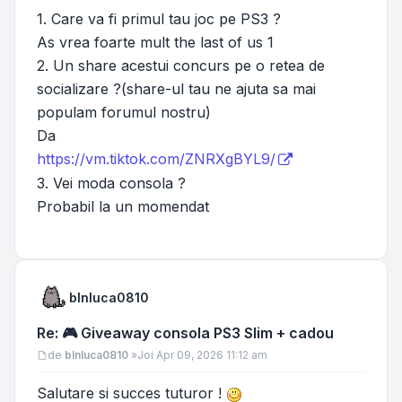
1. Care va fi primul tau joc pe PS3 ?
As vrea foarte mult the last of us 1
2. Un share acestui concurs pe o retea de
socializare ?(share-ul tau ne ajuta sa mai
populam forumul nostru)
Da
https://vm.tiktok.com/ZNRXgBYL9/
3. Vei moda consola ?
Probabil la un momendat
blnluca0810
Re: 🎮 Giveaway consola PS3 Slim + cadou
Mesaj
de
blnluca0810
»
Joi Apr 09, 2026 11:12 am
Salutare si succes tuturor !