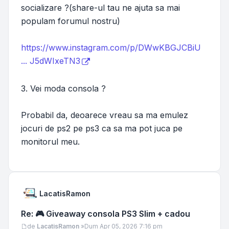
socializare ?(share-ul tau ne ajuta sa mai
populam forumul nostru)
https://www.instagram.com/p/DWwKBGJCBiU
... J5dWIxeTN3
3. Vei moda consola ?
Probabil da, deoarece vreau sa ma emulez
jocuri de ps2 pe ps3 ca sa ma pot juca pe
monitorul meu.
LacatisRamon
Re: 🎮 Giveaway consola PS3 Slim + cadou
Mesaj
de
LacatisRamon
»
Dum Apr 05, 2026 7:16 pm