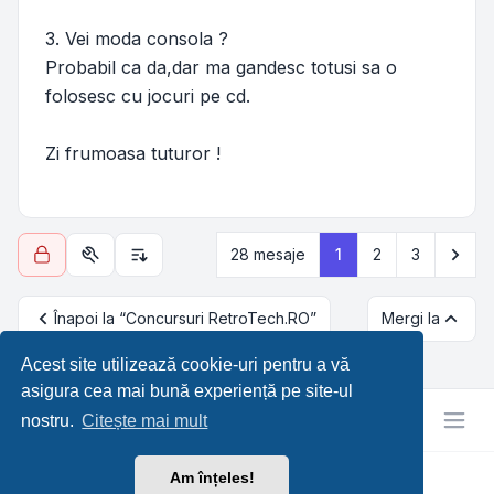
3. Vei moda consola ?
Probabil ca da,dar ma gandesc totusi sa o
folosesc cu jocuri pe cd.
Zi frumoasa tuturor !
Urm
28 mesaje
1
2
3
Utilitare subiect
Opțiuni de sortare și afișare
Înapoi la “Concursuri RetroTech.RO”
Mergi la
Acest site utilizează cookie-uri pentru a vă
asigura cea mai bună experiență pe site-ul
nostru.
Citește mai mult
Am înțeles!
RetroTech.RO