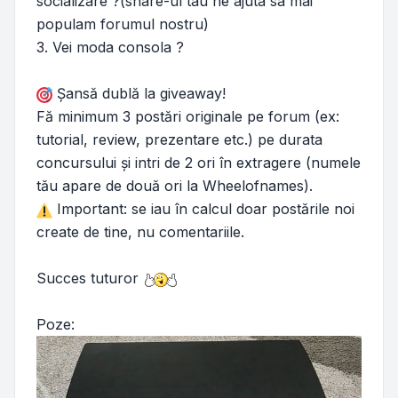
socializare ?(share-ul tau ne ajuta sa mai
populam forumul nostru)
3. Vei moda consola ?
Șansă dublă la giveaway!
Fă minimum 3 postări originale pe forum (ex:
tutorial, review, prezentare etc.) pe durata
concursului și intri de 2 ori în extragere (numele
tău apare de două ori la Wheelofnames).
Important: se iau în calcul doar postările noi
create de tine, nu comentariile.
Succes tuturor
Poze: