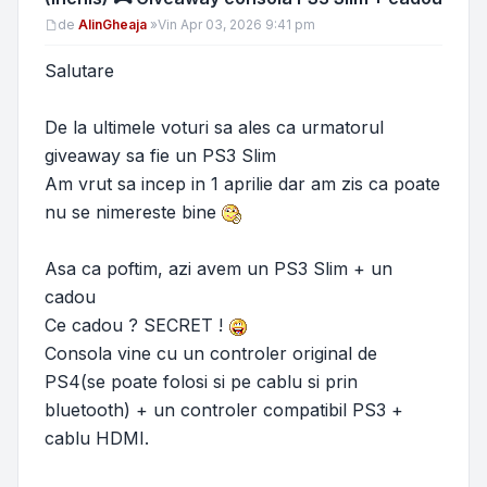
Mesaj
de
AlinGheaja
»
Vin Apr 03, 2026 9:41 pm
Salutare
De la ultimele voturi sa ales ca urmatorul
giveaway sa fie un PS3 Slim
Am vrut sa incep in 1 aprilie dar am zis ca poate
nu se nimereste bine
Asa ca poftim, azi avem un PS3 Slim + un
cadou
Ce cadou ? SECRET !
Consola vine cu un controler original de
PS4(se poate folosi si pe cablu si prin
bluetooth) + un controler compatibil PS3 +
cablu HDMI.