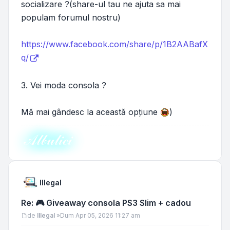
socializare ?(share-ul tau ne ajuta sa mai
populam forumul nostru)
https://www.facebook.com/share/p/1B2AABafX
q/
3. Vei moda consola ?
Mă mai gândesc la această opțiune
)
𝒜𝓁𝒷𝓊𝓁𝒾𝒸𝒾
Illegal
Re: 🎮 Giveaway consola PS3 Slim + cadou
Mesaj
de
Illegal
»
Dum Apr 05, 2026 11:27 am