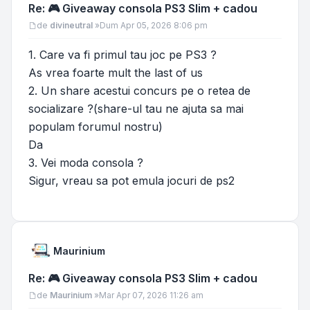
Re: 🎮 Giveaway consola PS3 Slim + cadou
Mesaj
de
divineutral
»
Dum Apr 05, 2026 8:06 pm
1. Care va fi primul tau joc pe PS3 ?
As vrea foarte mult the last of us
2. Un share acestui concurs pe o retea de
socializare ?(share-ul tau ne ajuta sa mai
populam forumul nostru)
Da
3. Vei moda consola ?
Sigur, vreau sa pot emula jocuri de ps2
Maurinium
Re: 🎮 Giveaway consola PS3 Slim + cadou
Mesaj
de
Maurinium
»
Mar Apr 07, 2026 11:26 am