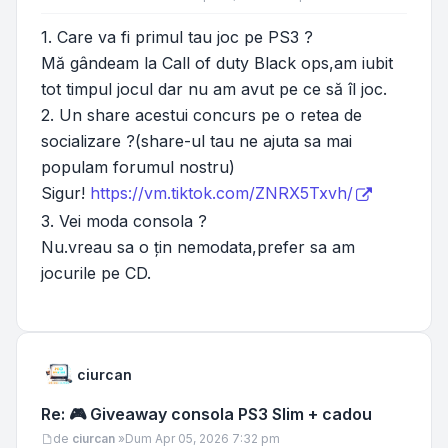
1. Care va fi primul tau joc pe PS3 ?
Mă gândeam la Call of duty Black ops,am iubit
tot timpul jocul dar nu am avut pe ce să îl joc.
2. Un share acestui concurs pe o retea de
socializare ?(share-ul tau ne ajuta sa mai
populam forumul nostru)
Sigur!
https://vm.tiktok.com/ZNRX5Txvh/
3. Vei moda consola ?
Nu.vreau sa o țin nemodata,prefer sa am
jocurile pe CD.
ciurcan
Re: 🎮 Giveaway consola PS3 Slim + cadou
Mesaj
de
ciurcan
»
Dum Apr 05, 2026 7:32 pm