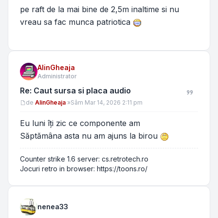
pe raft de la mai bine de 2,5m inaltime si nu
vreau sa fac munca patriotica
AlinGheaja
Administrator
Re: Caut sursa si placa audio
Mesaj
de
AlinGheaja
»
Sâm Mar 14, 2026 2:11 pm
Eu luni îți zic ce componente am
Săptămâna asta nu am ajuns la birou
Counter strike 1.6 server: cs.retrotech.ro
Jocuri retro in browser: https://toons.ro/
nenea33