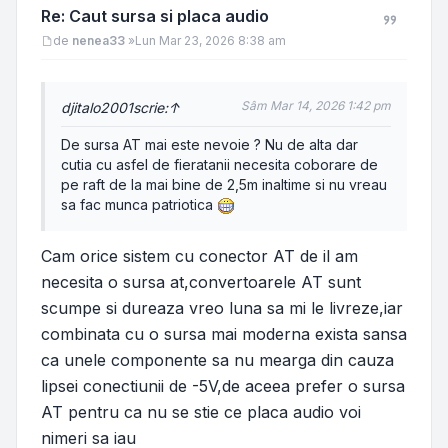
Re: Caut sursa si placa audio
Mesaj
de
nenea33
»
Lun Mar 23, 2026 8:38 am
Sâm Mar 14, 2026 1:42 pm
djitalo2001
scrie:
↑
De sursa AT mai este nevoie ? Nu de alta dar
cutia cu asfel de fieratanii necesita coborare de
pe raft de la mai bine de 2,5m inaltime si nu vreau
sa fac munca patriotica
Cam orice sistem cu conector AT de il am
necesita o sursa at,convertoarele AT sunt
scumpe si dureaza vreo luna sa mi le livreze,iar
combinata cu o sursa mai moderna exista sansa
ca unele componente sa nu mearga din cauza
lipsei conectiunii de -5V,de aceea prefer o sursa
AT pentru ca nu se stie ce placa audio voi
nimeri sa iau