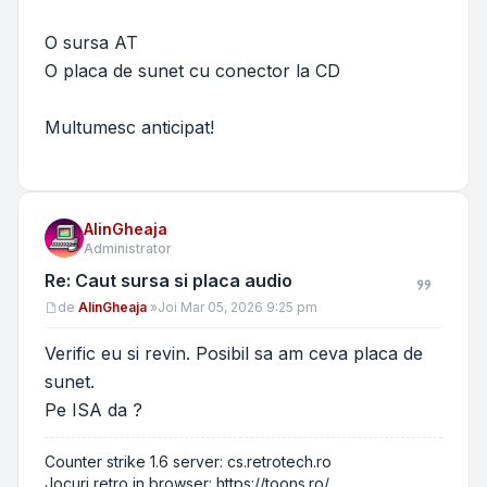
O sursa AT
O placa de sunet cu conector la CD
Multumesc anticipat!
AlinGheaja
Administrator
Re: Caut sursa si placa audio
Mesaj
de
AlinGheaja
»
Joi Mar 05, 2026 9:25 pm
Verific eu si revin. Posibil sa am ceva placa de
sunet.
Pe ISA da ?
Counter strike 1.6 server: cs.retrotech.ro
Jocuri retro in browser: https://toons.ro/