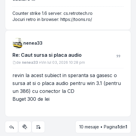
Counter strike 1.6 server: cs.retrotech.ro
Jocuri retro in browser: https://toons.ro/
nenea33
Re: Caut sursa si placa audio
Mesaj
de
nenea33
»
Vin Iul 03, 2026 10:28 pm
revin la acest subiect in speranta sa gasesc o
sursa at si o placa audio pentru win 3.1 (pentru
un 386) cu conector la CD
Buget 300 de lei
10 mesaje • Pagina
1
din
1
Utilitare subiect
Opțiuni de sortare și afișare