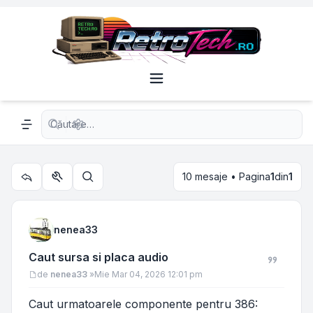
Căutare avansată
Navigation menu
10 mesaje • Pagina
1
din
1
Utilitare subiect
Căutare
nenea33
Caut sursa si placa audio
Mesaj
de
nenea33
»
Mie Mar 04, 2026 12:01 pm
Caut urmatoarele componente pentru 386: