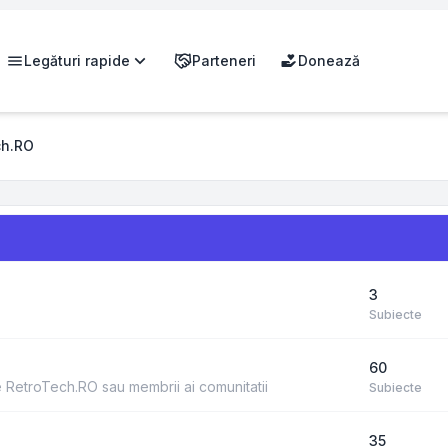
Legături rapide
Parteneri
Donează
ch.RO
3
Subiecte
60
de RetroTech.RO sau membrii ai comunitatii
Subiecte
35