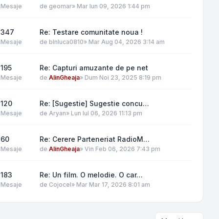
Mesaje
de
geomar
»
Mar Iun 09, 2026 1:44 pm
347
Re: Testare comunitate noua !
Mesaje
de
blnluca0810
»
Mar Aug 04, 2026 3:14 am
195
Re: Capturi amuzante de pe net
Mesaje
de
AlinGheaja
»
Dum Noi 23, 2025 8:19 pm
120
Re: [Sugestie] Sugestie concu…
Mesaje
de
Aryan
»
Lun Iul 06, 2026 11:13 pm
60
Re: Cerere Parteneriat RadioM…
Mesaje
de
AlinGheaja
»
Vin Feb 06, 2026 7:43 pm
183
Re: Un film. O melodie. O car…
Mesaje
de
Cojocel
»
Mar Mar 17, 2026 8:01 am