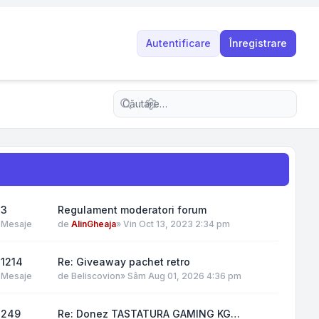
Autentificare
Înregistrare
Căutare avansată
3
Regulament moderatori forum
Mesaje
de
AlinGheaja
»
Vin Oct 13, 2023 2:34 pm
1214
Re: Giveaway pachet retro
Mesaje
de
Beliscovion
»
Sâm Aug 01, 2026 4:36 pm
249
Re: Donez TASTATURA GAMING KG…