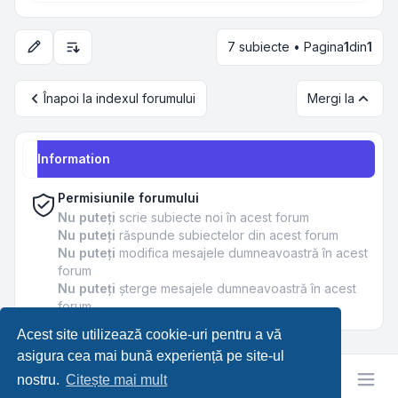
7 subiecte • Pagina
1
din
1
Opțiuni de sortare și afișare
Înapoi la indexul forumului
Mergi la
Information
Permisiunile forumului
Nu puteţi
scrie subiecte noi în acest forum
Nu puteţi
răspunde subiectelor din acest forum
Nu puteţi
modifica mesajele dumneavoastră în acest
forum
Nu puteţi
şterge mesajele dumneavoastră în acest
forum
Acest site utilizează cookie-uri pentru a vă
asigura cea mai bună experiență pe site-ul
nostru.
Citește mai mult