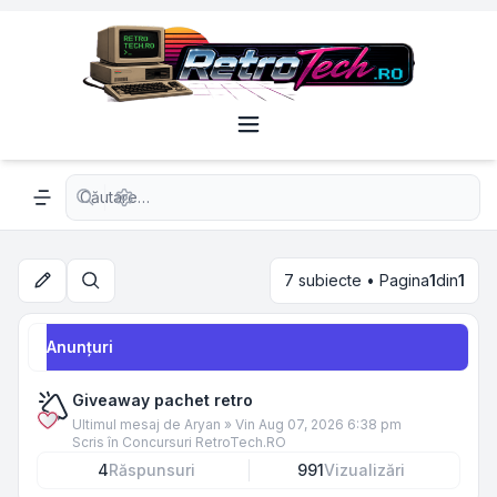
Căutare avansată
Navigation menu
7 subiecte • Pagina
1
din
1
Căutare
Anunţuri
Giveaway pachet retro
Ultimul mesaj de
Aryan
»
Vin Aug 07, 2026 6:38 pm
Scris în
Concursuri RetroTech.RO
4
Răspunsuri
991
Vizualizări