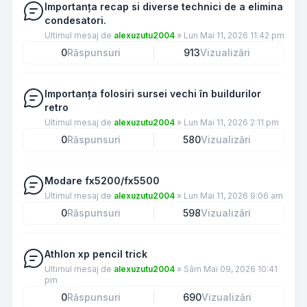
Importanța recap si diverse technici de a elimina
condesatori.
Ultimul mesaj de
alexuzutu2004
»
Lun Mai 11, 2026 11:42 pm
0
Răspunsuri
913
Vizualizări
Importanța folosiri sursei vechi în buildurilor
retro
Ultimul mesaj de
alexuzutu2004
»
Lun Mai 11, 2026 2:11 pm
0
Răspunsuri
580
Vizualizări
Modare fx5200/fx5500
Ultimul mesaj de
alexuzutu2004
»
Lun Mai 11, 2026 9:06 am
0
Răspunsuri
598
Vizualizări
Athlon xp pencil trick
Ultimul mesaj de
alexuzutu2004
»
Sâm Mai 09, 2026 10:41
pm
0
Răspunsuri
690
Vizualizări