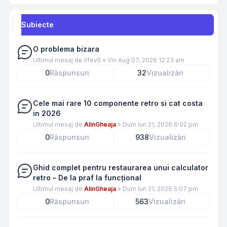
Subiecte
O problema bizara
Ultimul mesaj de
lifev5
»
Vin Aug 07, 2026 12:23 am
0
Răspunsuri
32
Vizualizări
Cele mai rare 10 componente retro si cat costa
in 2026
Ultimul mesaj de
AlinGheaja
»
Dum Iun 21, 2026 6:02 pm
0
Răspunsuri
938
Vizualizări
Ghid complet pentru restaurarea unui calculator
retro – De la praf la funcțional
Ultimul mesaj de
AlinGheaja
»
Dum Iun 21, 2026 5:07 pm
0
Răspunsuri
563
Vizualizări