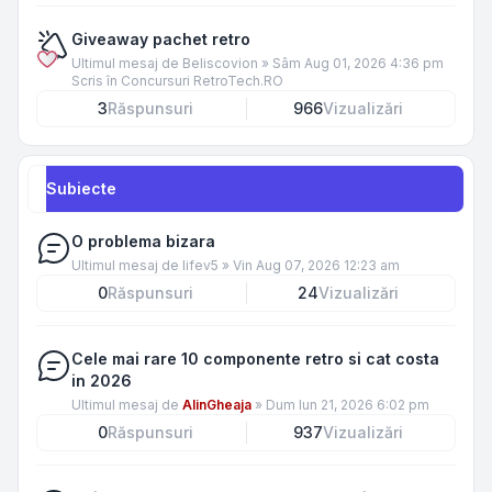
Giveaway pachet retro
Ultimul mesaj de
Beliscovion
»
Sâm Aug 01, 2026 4:36 pm
Scris în
Concursuri RetroTech.RO
3
Răspunsuri
966
Vizualizări
Subiecte
O problema bizara
Ultimul mesaj de
lifev5
»
Vin Aug 07, 2026 12:23 am
0
Răspunsuri
24
Vizualizări
Cele mai rare 10 componente retro si cat costa
in 2026
Ultimul mesaj de
AlinGheaja
»
Dum Iun 21, 2026 6:02 pm
0
Răspunsuri
937
Vizualizări