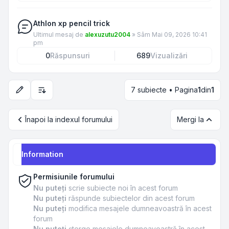
Athlon xp pencil trick
Ultimul mesaj de
alexuzutu2004
»
Sâm Mai 09, 2026 10:41
pm
0
Răspunsuri
689
Vizualizări
7 subiecte • Pagina
1
din
1
Opțiuni de sortare și afișare
Înapoi la indexul forumului
Mergi la
Information
Permisiunile forumului
Nu puteţi
scrie subiecte noi în acest forum
Nu puteţi
răspunde subiectelor din acest forum
Nu puteţi
modifica mesajele dumneavoastră în acest
forum
Nu puteţi
şterge mesajele dumneavoastră în acest