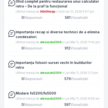
Ghid complet pentru restaurarea unui calculator
retro – De la praf la funcțional
Ultimul mesaj de
AlinGheaja
»
Dum Iun 21, 2026 5:07 pm
0
Răspunsuri
561
Vizualizări
Importanța recap si diverse technici de a elimina
condesatori.
Ultimul mesaj de
alexuzutu2004
»
Lun Mai 11, 2026 11:42 pm
0
Răspunsuri
912
Vizualizări
Importanța folosiri sursei vechi în buildurilor
retro
Ultimul mesaj de
alexuzutu2004
»
Lun Mai 11, 2026 2:11 pm
0
Răspunsuri
579
Vizualizări
Modare fx5200/fx5500
Ultimul mesaj de
alexuzutu2004
»
Lun Mai 11, 2026 9:06 am
0
Răspunsuri
597
Vizualizări