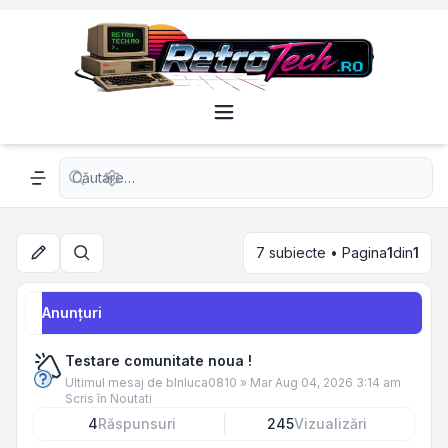
Căutare avansată
Navigation menu
7 subiecte • Pagina
1
din
1
Căutare
Anunţuri
Testare comunitate noua !
Ultimul mesaj de
blnluca0810
»
Mar Aug 04, 2026 3:14 am
Scris în
Noutati
4
Răspunsuri
245
Vizualizări