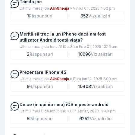
Tomita joc
Ultimul mesaj de
AlinGheaja
»
Vin Iul 04, 2025 4:50 pm
1
Răspunsuri
952
Vizualizări
Merită să trec la un iPhone dacă am fost
utilizator Android toată viața?
Ultimul mesaj de
Ionut1510
»
Sâm Feb 01, 2025 10:16 am
2
Răspunsuri
10096
Vizualizări
Prezentare iPhone 4S
Ultimul mesaj de
AlinGheaja
»
Dum Ian 12, 2025 2:00 pm
9
Răspunsuri
10408
Vizualizări
De ce (in opinia mea) iOS e peste android
Ultimul mesaj de
Ionut1510
»
Lun Apr 17, 2023 12:40 pm
5
Răspunsuri
6252
Vizualizări