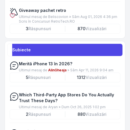
Giveaway pachet retro
Ultimul mesaj de
Beliscovion
»
Sâm Aug 01, 2026 4:36 pm
Scris în
Concursuri RetroTech.RO
3
Răspunsuri
870
Vizualizări
Subiecte
Merită iPhone 13 în 2026?
Ultimul mesaj de
AlinGheaja
»
Sâm Apr 11, 2026 9:04 am
5
Răspunsuri
1312
Vizualizări
Which Third-Party App Stores Do You Actually
Trust These Days?
Ultimul mesaj de
Aryan
»
Dum Oct 26, 2025 1:02 pm
2
Răspunsuri
880
Vizualizări