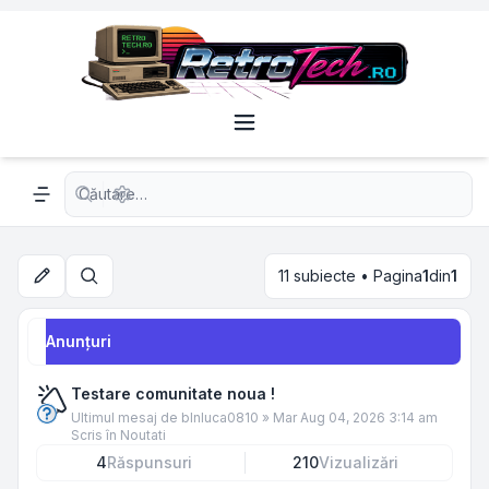
Căutare avansată
Navigation menu
11 subiecte • Pagina
1
din
1
Căutare
Anunţuri
Testare comunitate noua !
Ultimul mesaj de
blnluca0810
»
Mar Aug 04, 2026 3:14 am
Scris în
Noutati
4
Răspunsuri
210
Vizualizări