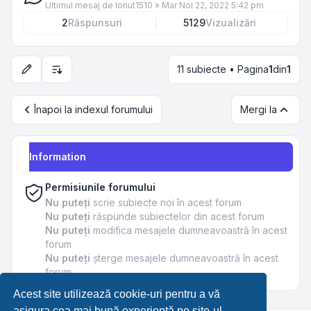
Ultimul mesaj de
Ionut1510
»
Mar Noi 22, 2022 5:42 pm
2
Răspunsuri
5129
Vizualizări
11 subiecte • Pagina
1
din
1
Opțiuni de sortare și afișare
Înapoi la indexul forumului
Mergi la
Information
Permisiunile forumului
Nu puteţi
scrie subiecte noi în acest forum
Nu puteţi
răspunde subiectelor din acest forum
Nu puteţi
modifica mesajele dumneavoastră în acest
forum
Nu puteţi
şterge mesajele dumneavoastră în acest
forum
Acest site utilizează cookie-uri pentru a vă
asigura cea mai bună experiență pe site-ul