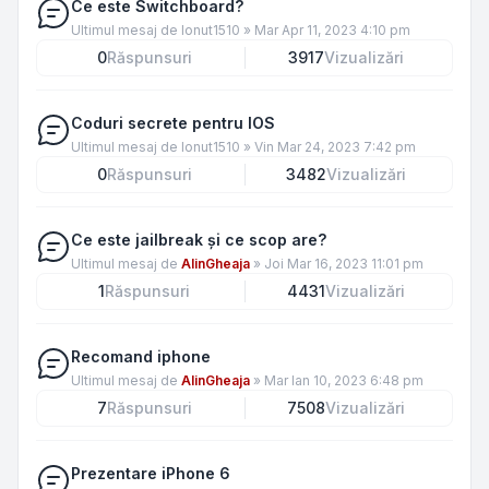
Ce este Switchboard?
Ultimul mesaj de
Ionut1510
»
Mar Apr 11, 2023 4:10 pm
0
Răspunsuri
3917
Vizualizări
Coduri secrete pentru IOS
Ultimul mesaj de
Ionut1510
»
Vin Mar 24, 2023 7:42 pm
0
Răspunsuri
3482
Vizualizări
Ce este jailbreak și ce scop are?
Ultimul mesaj de
AlinGheaja
»
Joi Mar 16, 2023 11:01 pm
1
Răspunsuri
4431
Vizualizări
Recomand iphone
Ultimul mesaj de
AlinGheaja
»
Mar Ian 10, 2023 6:48 pm
7
Răspunsuri
7508
Vizualizări
Prezentare iPhone 6