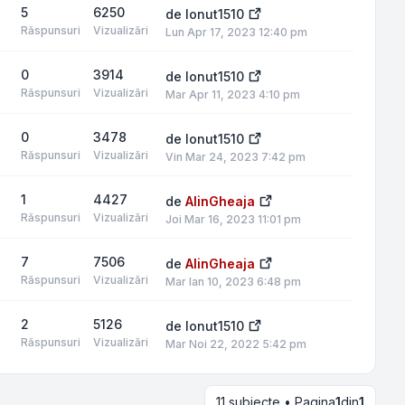
5
6250
de
Ionut1510
Răspunsuri
Vizualizări
Lun Apr 17, 2023 12:40 pm
0
3914
de
Ionut1510
Răspunsuri
Vizualizări
Mar Apr 11, 2023 4:10 pm
0
3478
de
Ionut1510
Răspunsuri
Vizualizări
Vin Mar 24, 2023 7:42 pm
1
4427
de
AlinGheaja
Răspunsuri
Vizualizări
Joi Mar 16, 2023 11:01 pm
7
7506
de
AlinGheaja
Răspunsuri
Vizualizări
Mar Ian 10, 2023 6:48 pm
2
5126
de
Ionut1510
Răspunsuri
Vizualizări
Mar Noi 22, 2022 5:42 pm
11 subiecte • Pagina
1
din
1