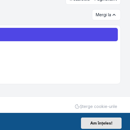
Mergi la
Şterge cookie-urile
Am înțeles!
Confidențialitate
|
Termeni
|
Ora este
UTC+03:00