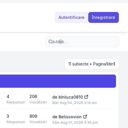
Autentificare
Înregistrare
Căutare avansată
11 subiecte • Pagina
1
din
1
4
206
de
blnluca0810
Răspunsuri
Vizualizări
Mar Aug 04, 2026 3:14 am
3
809
de
Beliscovion
Răspunsuri
Vizualizări
Sâm Aug 01, 2026 4:36 pm