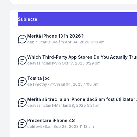
Subiecte
Merită iPhone 13 în 2026?
de
blnluca0810
»
Sâm Apr 04, 2026 11:13 am
Which Third-Party App Stores Do You Actually Tr
de
avasinclair1
»
Vin Oct 17, 2025 3:29 pm
Tomita joc
de
Timothy77
»
Vin Iul 04, 2025 4:00 pm
Merită să trec la un iPhone dacă am fost utilizator
de
avasinclair1
»
Mar Ian 28, 2025 5:21 am
Prezentare iPhone 4S
de
lifev5
»
Sâm Sep 23, 2023 11:13 am