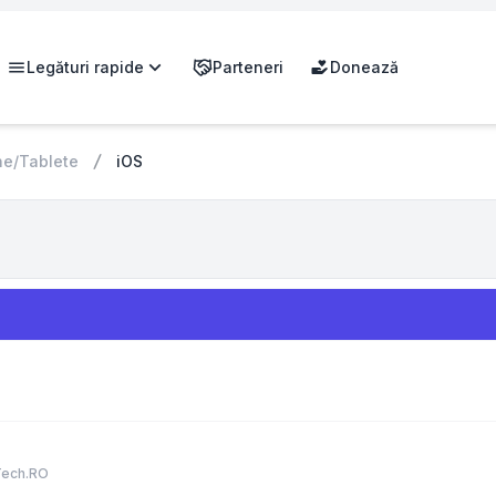
Legături rapide
Parteneri
Donează
ne/Tablete
iOS
Tech.RO