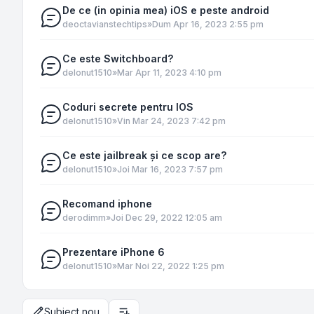
De ce (in opinia mea) iOS e peste android
de
octavianstechtips
»
Dum Apr 16, 2023 2:55 pm
Ce este Switchboard?
de
Ionut1510
»
Mar Apr 11, 2023 4:10 pm
Coduri secrete pentru IOS
de
Ionut1510
»
Vin Mar 24, 2023 7:42 pm
Ce este jailbreak și ce scop are?
de
Ionut1510
»
Joi Mar 16, 2023 7:57 pm
Recomand iphone
de
rodimm
»
Joi Dec 29, 2022 12:05 am
Prezentare iPhone 6
de
Ionut1510
»
Mar Noi 22, 2022 1:25 pm
Subiect nou