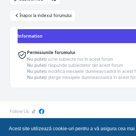
Opțiuni de sortare și afișare
Înapoi la indexul forumului
Information
Permisiunile forumului
Nu puteţi
scrie subiecte noi în acest forum
Nu puteţi
răspunde subiectelor din acest forum
Nu puteţi
modifica mesajele dumneavoastră în acest 
Nu puteţi
şterge mesajele dumneavoastră în acest fo
Follow Us:
Acest site utilizează cookie-uri pentru a vă asigura cea mai
RetroTech.RO