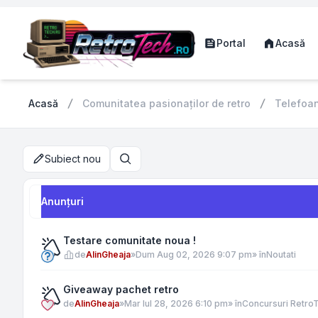
Portal
Acasă
Acasă
Comunitatea pasionaților de retro
Telefoa
Subiect nou
Căutare
Anunţuri
Testare comunitate noua !
de
AlinGheaja
»
Dum Aug 02, 2026 9:07 pm
» în
Noutati
Giveaway pachet retro
de
AlinGheaja
»
Mar Iul 28, 2026 6:10 pm
» în
Concursuri Retro