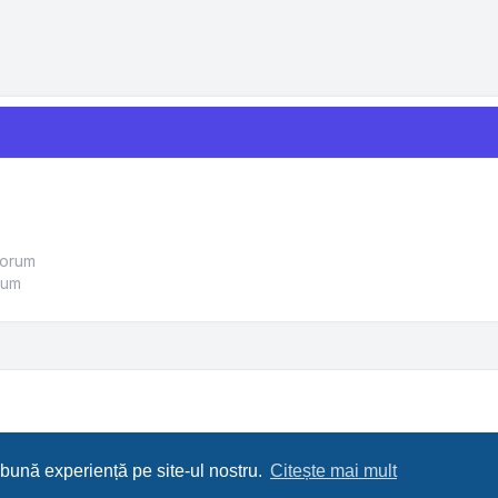
forum
rum
 bună experiență pe site-ul nostru.
Citește mai mult