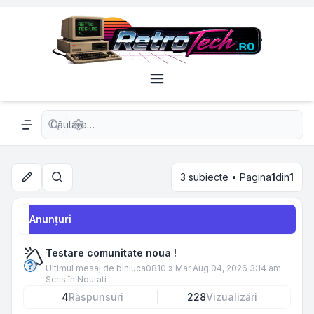
Căutare avansată
Navigation menu
3 subiecte • Pagina
1
din
1
Căutare
Anunţuri
Testare comunitate noua !
Ultimul mesaj de
blnluca0810
»
Mar Aug 04, 2026 3:14 am
Scris în
Noutati
4
Răspunsuri
228
Vizualizări