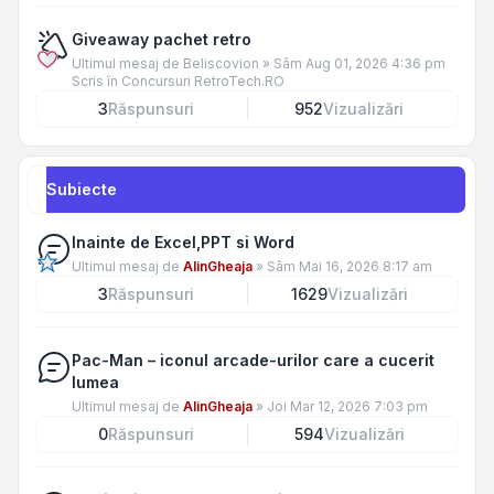
Giveaway pachet retro
Ultimul mesaj de
Beliscovion
»
Sâm Aug 01, 2026 4:36 pm
Scris în
Concursuri RetroTech.RO
3
Răspunsuri
952
Vizualizări
Subiecte
Inainte de Excel,PPT si Word
Ultimul mesaj de
AlinGheaja
»
Sâm Mai 16, 2026 8:17 am
3
Răspunsuri
1629
Vizualizări
Pac-Man – iconul arcade-urilor care a cucerit
lumea
Ultimul mesaj de
AlinGheaja
»
Joi Mar 12, 2026 7:03 pm
0
Răspunsuri
594
Vizualizări