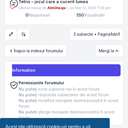
Tetris – jocul care a cucerit lumea
Ultimul mesaj de
AlinGheaja
»
Joi Mar 12, 2026 7:00 pm
0
Răspunsuri
550
Vizualizări
3 subiecte • Pagina
1
din
1
Opțiuni de sortare și afișare
Înapoi la indexul forumului
Mergi la
Information
Permisiunile forumului
Nu puteţi
scrie subiecte noi în acest forum
Nu puteţi
răspunde subiectelor din acest forum
Nu puteţi
modifica mesajele dumneavoastră în acest
forum
Nu puteţi
şterge mesajele dumneavoastră în acest
forum
Acest site utilizează cookie-uri pentru a vă