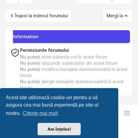
Opțiuni de sortare și afișare
Înapoi la indexul forumului
Mergi la
Information
Permisiunile forumului
Nu puteţi
scrie subiecte noi în acest forum
Nu puteţi
răspunde subiectelor din acest forum
Nu puteţi
modifica mesajele dumneavoastră în acest
forum
Nu puteţi
şterge mesajele dumneavoastră în acest
forum
Acest site utilizează cookie-uri pentru a vă
asigura cea mai bună experiență pe site-ul
nostru.
Citește mai mult
Am înțeles!
RetroTech.RO