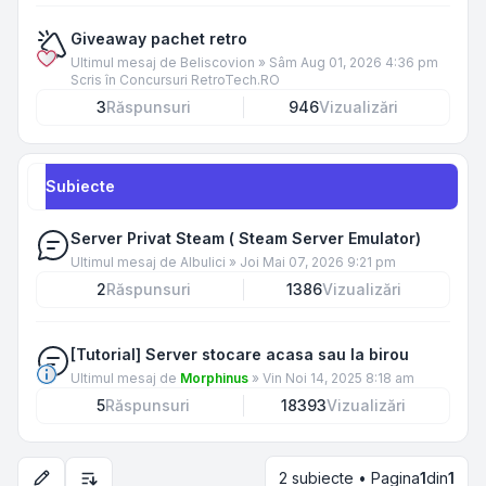
Giveaway pachet retro
Ultimul mesaj de
Beliscovion
»
Sâm Aug 01, 2026 4:36 pm
Scris în
Concursuri RetroTech.RO
3
Răspunsuri
946
Vizualizări
Subiecte
Server Privat Steam ( Steam Server Emulator)
Ultimul mesaj de
Albulici
»
Joi Mai 07, 2026 9:21 pm
2
Răspunsuri
1386
Vizualizări
[Tutorial] Server stocare acasa sau la birou
Ultimul mesaj de
Morphinus
»
Vin Noi 14, 2025 8:18 am
5
Răspunsuri
18393
Vizualizări
2 subiecte • Pagina
1
din
1