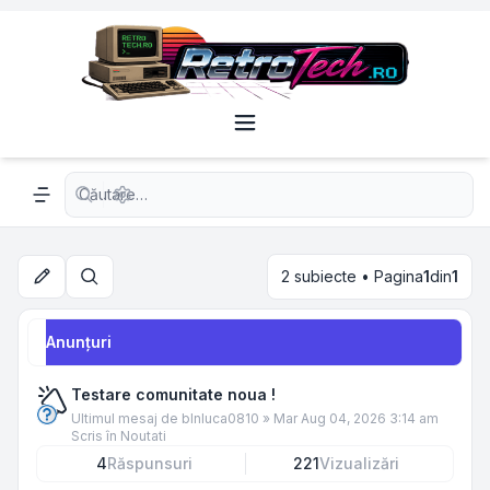
Căutare avansată
Navigation menu
2 subiecte • Pagina
1
din
1
Căutare
Anunţuri
Testare comunitate noua !
Ultimul mesaj de
blnluca0810
»
Mar Aug 04, 2026 3:14 am
Scris în
Noutati
4
Răspunsuri
221
Vizualizări