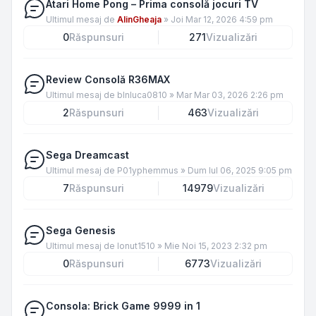
Atari Home Pong – Prima consolă jocuri TV
Ultimul mesaj de
AlinGheaja
»
Joi Mar 12, 2026 4:59 pm
0
Răspunsuri
271
Vizualizări
Review Consolă R36MAX
Ultimul mesaj de
blnluca0810
»
Mar Mar 03, 2026 2:26 pm
2
Răspunsuri
463
Vizualizări
Sega Dreamcast
Ultimul mesaj de
P01yphemmus
»
Dum Iul 06, 2025 9:05 pm
7
Răspunsuri
14979
Vizualizări
Sega Genesis
Ultimul mesaj de
Ionut1510
»
Mie Noi 15, 2023 2:32 pm
0
Răspunsuri
6773
Vizualizări
Consola: Brick Game 9999 in 1