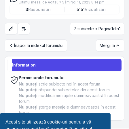
Ultimul mesaj de
Aditzu
»
Sâm Noi 11, 2023 8:14 pm
3
Răspunsuri
5151
Vizualizări
7 subiecte • Pagina
1
din
1
Opțiuni de sortare și afișare
Înapoi la indexul forumului
Mergi la
Information
Permisiunile forumului
Nu puteţi
scrie subiecte noi în acest forum
Nu puteţi
răspunde subiectelor din acest forum
Nu puteţi
modifica mesajele dumneavoastră în acest
forum
Nu puteţi
şterge mesajele dumneavoastră în acest
forum
Acest site utilizează cookie-uri pentru a vă
asigura cea mai bună experiență pe site-ul