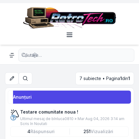
Căutare avansată
Navigation menu
7 subiecte • Pagina
1
din
1
Căutare
Anunţuri
Testare comunitate noua !
Ultimul mesaj de
blnluca0810
»
Mar Aug 04, 2026 3:14 am
Scris în
Noutati
4
Răspunsuri
251
Vizualizări