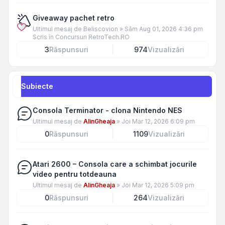
Giveaway pachet retro
Ultimul mesaj de
Beliscovion
»
Sâm Aug 01, 2026 4:36 pm
Scris în
Concursuri RetroTech.RO
3
Răspunsuri
974
Vizualizări
Subiecte
Consola Terminator - clona Nintendo NES
Ultimul mesaj de
AlinGheaja
»
Joi Mar 12, 2026 6:09 pm
0
Răspunsuri
1109
Vizualizări
Atari 2600 – Consola care a schimbat jocurile
video pentru totdeauna
Ultimul mesaj de
AlinGheaja
»
Joi Mar 12, 2026 5:09 pm
0
Răspunsuri
264
Vizualizări