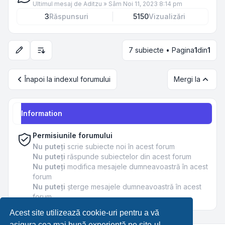
Ultimul mesaj de
Aditzu
»
Sâm Noi 11, 2023 8:14 pm
3
Răspunsuri
5150
Vizualizări
7 subiecte • Pagina
1
din
1
Opțiuni de sortare și afișare
Înapoi la indexul forumului
Mergi la
Information
Permisiunile forumului
Nu puteţi
scrie subiecte noi în acest forum
Nu puteţi
răspunde subiectelor din acest forum
Nu puteţi
modifica mesajele dumneavoastră în acest
forum
Nu puteţi
şterge mesajele dumneavoastră în acest
forum
Acest site utilizează cookie-uri pentru a vă
asigura cea mai bună experiență pe site-ul