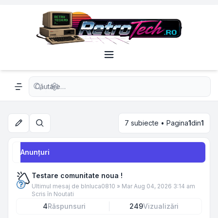
Căutare avansată
Navigation menu
7 subiecte • Pagina
1
din
1
Căutare
Anunţuri
Testare comunitate noua !
Ultimul mesaj de
blnluca0810
»
Mar Aug 04, 2026 3:14 am
Scris în
Noutati
4
Răspunsuri
249
Vizualizări