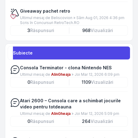
Giveaway pachet retro
Ultimul mesaj de
Beliscovion
»
Sâm Aug 01, 2026 4:36 pm
Scris în
Concursuri RetroTech.RO
3
Răspunsuri
968
Vizualizări
Subiecte
Consola Terminator - clona Nintendo NES
Ultimul mesaj de
AlinGheaja
»
Joi Mar 12, 2026 6:09 pm
0
Răspunsuri
1109
Vizualizări
Atari 2600 – Consola care a schimbat jocurile
video pentru totdeauna
Ultimul mesaj de
AlinGheaja
»
Joi Mar 12, 2026 5:09 pm
0
Răspunsuri
264
Vizualizări