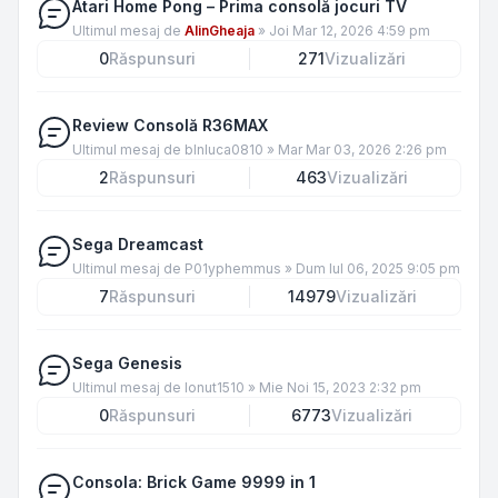
Atari Home Pong – Prima consolă jocuri TV
Ultimul mesaj de
AlinGheaja
»
Joi Mar 12, 2026 4:59 pm
0
Răspunsuri
271
Vizualizări
Review Consolă R36MAX
Ultimul mesaj de
blnluca0810
»
Mar Mar 03, 2026 2:26 pm
2
Răspunsuri
463
Vizualizări
Sega Dreamcast
Ultimul mesaj de
P01yphemmus
»
Dum Iul 06, 2025 9:05 pm
7
Răspunsuri
14979
Vizualizări
Sega Genesis
Ultimul mesaj de
Ionut1510
»
Mie Noi 15, 2023 2:32 pm
0
Răspunsuri
6773
Vizualizări
Consola: Brick Game 9999 in 1