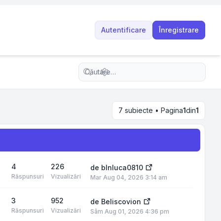
Autentificare
Înregistrare
Căutare avansată
7 subiecte • Pagina
1
din
1
4
226
de
blnluca0810
Răspunsuri
Vizualizări
Mar Aug 04, 2026 3:14 am
3
952
de
Beliscovion
Răspunsuri
Vizualizări
Sâm Aug 01, 2026 4:36 pm