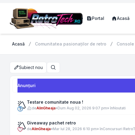
Portal
Acasă
Acasă
Comunitatea pasionaților de retro
Console
Subiect nou
Căutare
Anunţuri
Testare comunitate noua !
de
AlinGheaja
»
Dum Aug 02, 2026 9:07 pm
» în
Noutati
Giveaway pachet retro
de
AlinGheaja
»
Mar Iul 28, 2026 6:10 pm
» în
Concursuri Retro