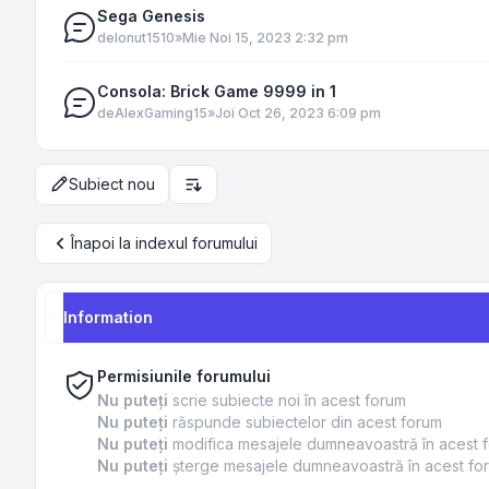
Sega Genesis
de
Ionut1510
»
Mie Noi 15, 2023 2:32 pm
Consola: Brick Game 9999 in 1
de
AlexGaming15
»
Joi Oct 26, 2023 6:09 pm
Subiect nou
Opțiuni de sortare și afișare
Înapoi la indexul forumului
Information
Permisiunile forumului
Nu puteţi
scrie subiecte noi în acest forum
Nu puteţi
răspunde subiectelor din acest forum
Nu puteţi
modifica mesajele dumneavoastră în acest 
Nu puteţi
şterge mesajele dumneavoastră în acest fo