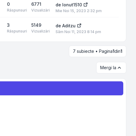
0
6771
de
Ionut1510
Răspunsuri
Vizualizări
Mie Noi 15, 2023 2:32 pm
3
5149
de
Aditzu
Răspunsuri
Vizualizări
Sâm Noi 11, 2023 8:14 pm
7 subiecte • Pagina
1
din
1
Mergi la