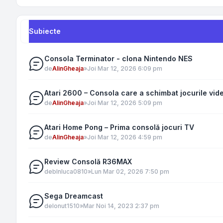
Subiecte
Consola Terminator - clona Nintendo NES
de
AlinGheaja
»
Joi Mar 12, 2026 6:09 pm
Atari 2600 – Consola care a schimbat jocurile vid
de
AlinGheaja
»
Joi Mar 12, 2026 5:09 pm
Atari Home Pong – Prima consolă jocuri TV
de
AlinGheaja
»
Joi Mar 12, 2026 4:59 pm
Review Consolă R36MAX
de
blnluca0810
»
Lun Mar 02, 2026 7:50 pm
Sega Dreamcast
de
Ionut1510
»
Mar Noi 14, 2023 2:37 pm