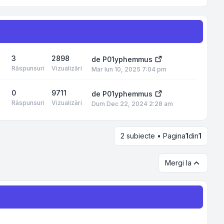
3
2898
de
P01yphemmus
Răspunsuri
Vizualizări
Mar Iun 10, 2025 7:04 pm
0
9711
de
P01yphemmus
Răspunsuri
Vizualizări
Dum Dec 22, 2024 2:28 am
2 subiecte • Pagina
1
din
1
Mergi la