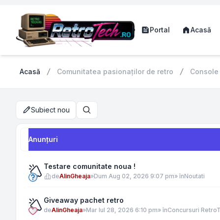
Portal
Acasă
Acasă
Comunitatea pasionaților de retro
Console
Subiect nou
Căutare
Anunţuri
Testare comunitate noua !
de
AlinGheaja
»
Dum Aug 02, 2026 9:07 pm
» în
Noutati
Giveaway pachet retro
de
AlinGheaja
»
Mar Iul 28, 2026 6:10 pm
» în
Concursuri Retro