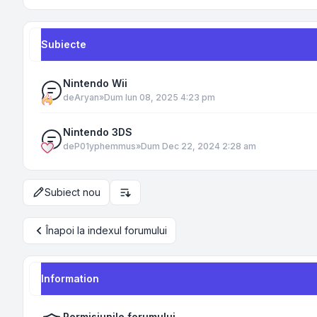
Subiecte
Nintendo Wii
de
Aryan
»
Dum Iun 08, 2025 4:23 pm
Nintendo 3DS
de
P01yphemmus
»
Dum Dec 22, 2024 2:28 am
Subiect nou
Opțiuni de sortare și afișare
Înapoi la indexul forumului
Information
Permisiunile forumului