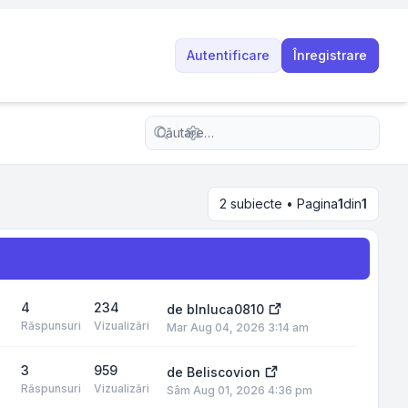
Autentificare
Înregistrare
Căutare avansată
2 subiecte • Pagina
1
din
1
4
234
de
blnluca0810
Răspunsuri
Vizualizări
Mar Aug 04, 2026 3:14 am
3
959
de
Beliscovion
Răspunsuri
Vizualizări
Sâm Aug 01, 2026 4:36 pm