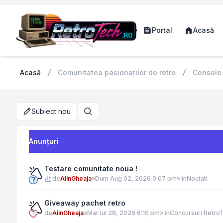
Portal
Acasă
Acasă
Comunitatea pasionaților de retro
Console
Subiect nou
Căutare
Anunţuri
Testare comunitate noua !
de
AlinGheaja
»
Dum Aug 02, 2026 9:07 pm
» în
Noutati
Giveaway pachet retro
de
AlinGheaja
»
Mar Iul 28, 2026 6:10 pm
» în
Concursuri Retro