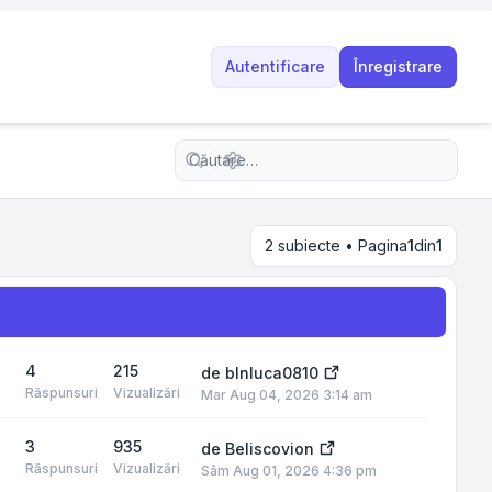
Autentificare
Înregistrare
Căutare avansată
2 subiecte • Pagina
1
din
1
4
215
de
blnluca0810
Răspunsuri
Vizualizări
Mar Aug 04, 2026 3:14 am
3
935
de
Beliscovion
Răspunsuri
Vizualizări
Sâm Aug 01, 2026 4:36 pm