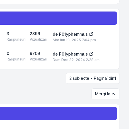
3
2896
de
P01yphemmus
Răspunsuri
Vizualizări
Mar Iun 10, 2025 7:04 pm
0
9709
de
P01yphemmus
Răspunsuri
Vizualizări
Dum Dec 22, 2024 2:28 am
2 subiecte • Pagina
1
din
1
Mergi la