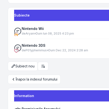
Subiecte
Nintendo Wii
de
Aryan
»
Dum Iun 08, 2025 4:23 pm
Nintendo 3DS
de
P01yphemmus
»
Dum Dec 22, 2024 2:28 am
Subiect nou
Opțiuni de sortare și afișare
Înapoi la indexul forumului
Information
Permisiunile forumului