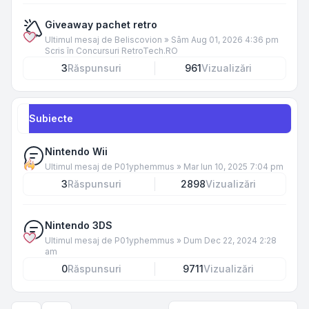
Giveaway pachet retro
Ultimul mesaj de
Beliscovion
»
Sâm Aug 01, 2026 4:36 pm
Scris în
Concursuri RetroTech.RO
3
Răspunsuri
961
Vizualizări
Subiecte
Nintendo Wii
Ultimul mesaj de
P01yphemmus
»
Mar Iun 10, 2025 7:04 pm
3
Răspunsuri
2898
Vizualizări
Nintendo 3DS
Ultimul mesaj de
P01yphemmus
»
Dum Dec 22, 2024 2:28
am
0
Răspunsuri
9711
Vizualizări