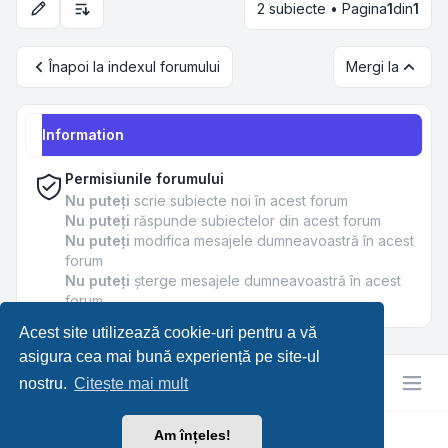
2 subiecte • Pagina
1
din
1
Opțiuni de sortare și afișare
Înapoi la indexul forumului
Mergi la
Information
Permisiunile forumului
Nu puteţi
scrie subiecte noi în acest forum
Nu puteţi
răspunde subiectelor din acest forum
Nu puteţi
modifica mesajele dumneavoastră în acest
forum
Nu puteţi
şterge mesajele dumneavoastră în acest
forum
Acest site utilizează cookie-uri pentru a vă
asigura cea mai bună experiență pe site-ul
nostru.
Citește mai mult
Am înțeles!
RetroTech.RO