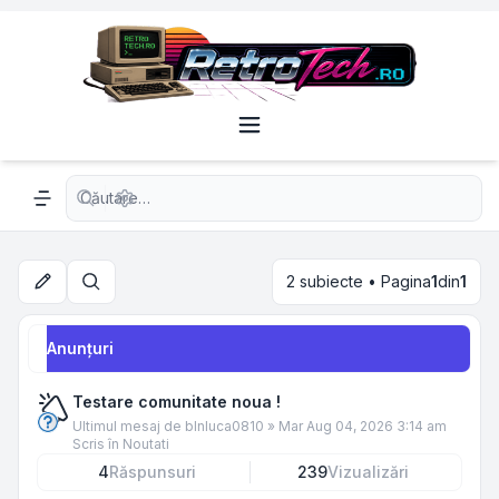
Căutare avansată
Navigation menu
2 subiecte • Pagina
1
din
1
Căutare
Anunţuri
Testare comunitate noua !
Ultimul mesaj de
blnluca0810
»
Mar Aug 04, 2026 3:14 am
Scris în
Noutati
4
Răspunsuri
239
Vizualizări