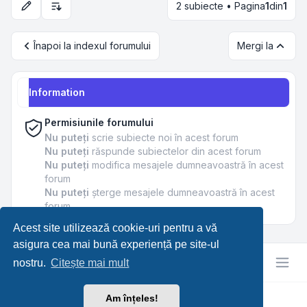
2 subiecte • Pagina
1
din
1
Opțiuni de sortare și afișare
Înapoi la indexul forumului
Mergi la
Information
Permisiunile forumului
Nu puteţi
scrie subiecte noi în acest forum
Nu puteţi
răspunde subiectelor din acest forum
Nu puteţi
modifica mesajele dumneavoastră în acest
forum
Nu puteţi
şterge mesajele dumneavoastră în acest
forum
Acest site utilizează cookie-uri pentru a vă
asigura cea mai bună experiență pe site-ul
nostru.
Citește mai mult
Am înțeles!
RetroTech.RO