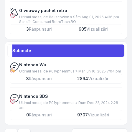
Giveaway pachet retro
Ultimul mesaj de
Beliscovion
»
Sâm Aug 01, 2026 4:36 pm
Scris în
Concursuri RetroTech.RO
3
Răspunsuri
905
Vizualizări
Subiecte
Nintendo Wii
Ultimul mesaj de
P01yphemmus
»
Mar Iun 10, 2025 7:04 pm
3
Răspunsuri
2894
Vizualizări
Nintendo 3DS
Ultimul mesaj de
P01yphemmus
»
Dum Dec 22, 2024 2:28
am
0
Răspunsuri
9707
Vizualizări