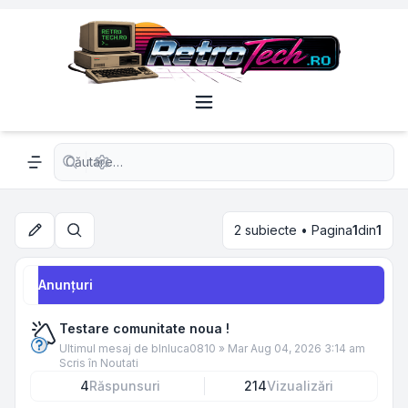
Căutare avansată
Navigation menu
2 subiecte • Pagina
1
din
1
Căutare
Anunţuri
Testare comunitate noua !
Ultimul mesaj de
blnluca0810
»
Mar Aug 04, 2026 3:14 am
Scris în
Noutati
4
Răspunsuri
214
Vizualizări