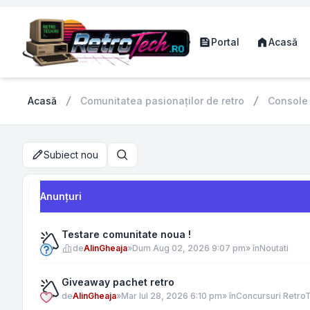
Portal
Acasă
Acasă
Comunitatea pasionaților de retro
Console
Subiect nou
Căutare
Anunţuri
Testare comunitate noua !
de
AlinGheaja
»
Dum Aug 02, 2026 9:07 pm
» în
Noutati
Giveaway pachet retro
de
AlinGheaja
»
Mar Iul 28, 2026 6:10 pm
» în
Concursuri Retro