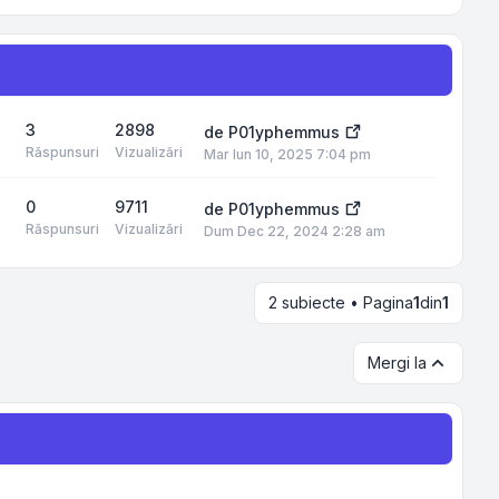
3
2898
de
P01yphemmus
Răspunsuri
Vizualizări
Mar Iun 10, 2025 7:04 pm
0
9711
de
P01yphemmus
Răspunsuri
Vizualizări
Dum Dec 22, 2024 2:28 am
2 subiecte • Pagina
1
din
1
Mergi la