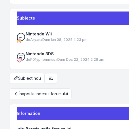
Subiecte
Nintendo Wii
de
Aryan
»
Dum Iun 08, 2025 4:23 pm
Nintendo 3DS
de
P01yphemmus
»
Dum Dec 22, 2024 2:28 am
Subiect nou
Opțiuni de sortare și afișare
Înapoi la indexul forumului
Information
Permisiunile forumului