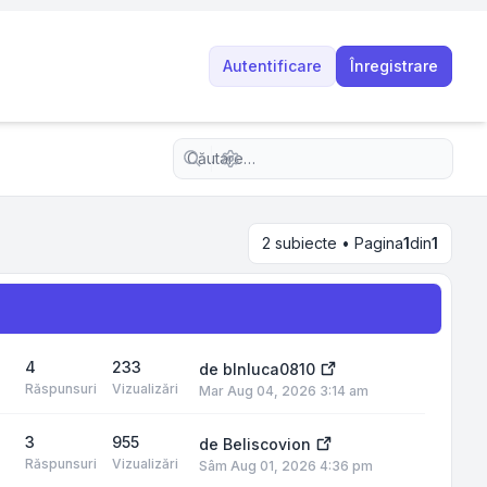
Autentificare
Înregistrare
Căutare avansată
2 subiecte • Pagina
1
din
1
4
233
de
blnluca0810
Răspunsuri
Vizualizări
Mar Aug 04, 2026 3:14 am
3
955
de
Beliscovion
Răspunsuri
Vizualizări
Sâm Aug 01, 2026 4:36 pm