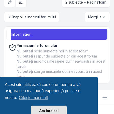
2 subiecte • Pagina
1
din
1
Opțiuni de sortare și afișare
Înapoi la indexul forumului
Mergi la
Information
Permisiunile forumului
Nu puteţi
scrie subiecte noi în acest forum
Nu puteţi
răspunde subiectelor din acest forum
Nu puteţi
modifica mesajele dumneavoastră în acest
forum
Nu puteţi
şterge mesajele dumneavoastră în acest
forum
Acest site utilizează cookie-uri pentru a vă
asigura cea mai bună experiență pe site-ul
nostru.
Citește mai mult
Am înțeles!
RetroTech.RO