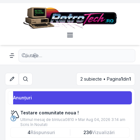
Căutare avansată
Navigation menu
2 subiecte • Pagina
1
din
1
Căutare
Anunţuri
Testare comunitate noua !
Ultimul mesaj de
blnluca0810
»
Mar Aug 04, 2026 3:14 am
Scris în
Noutati
4
Răspunsuri
236
Vizualizări