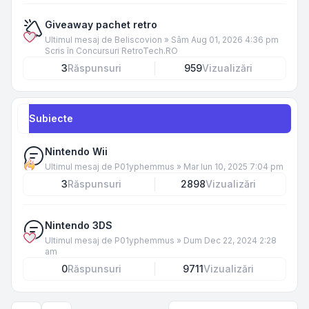
Giveaway pachet retro
Ultimul mesaj de
Beliscovion
»
Sâm Aug 01, 2026 4:36 pm
Scris în
Concursuri RetroTech.RO
3
Răspunsuri
959
Vizualizări
Subiecte
Nintendo Wii
Ultimul mesaj de
P01yphemmus
»
Mar Iun 10, 2025 7:04 pm
3
Răspunsuri
2898
Vizualizări
Nintendo 3DS
Ultimul mesaj de
P01yphemmus
»
Dum Dec 22, 2024 2:28
am
0
Răspunsuri
9711
Vizualizări