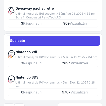
Giveaway pachet retro
Ultimul mesaj de
Beliscovion
»
Sâm Aug 01, 2026 4:36 pm
Scris în
Concursuri RetroTech.RO
3
Răspunsuri
909
Vizualizări
Subiecte
Nintendo Wii
Ultimul mesaj de
P01yphemmus
»
Mar Iun 10, 2025 7:04 pm
3
Răspunsuri
2894
Vizualizări
Nintendo 3DS
Ultimul mesaj de
P01yphemmus
»
Dum Dec 22, 2024 2:28
am
0
Răspunsuri
9707
Vizualizări