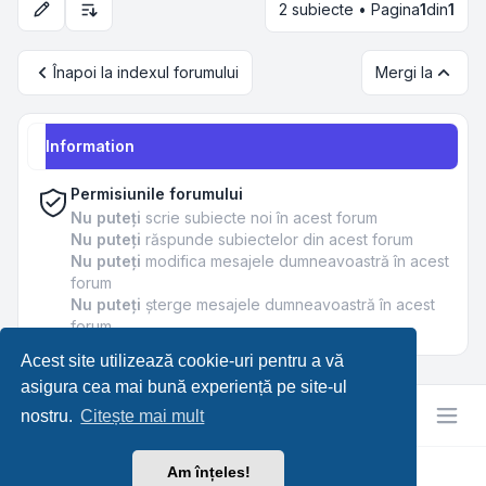
2 subiecte • Pagina
1
din
1
Opțiuni de sortare și afișare
Înapoi la indexul forumului
Mergi la
Information
Permisiunile forumului
Nu puteţi
scrie subiecte noi în acest forum
Nu puteţi
răspunde subiectelor din acest forum
Nu puteţi
modifica mesajele dumneavoastră în acest
forum
Nu puteţi
şterge mesajele dumneavoastră în acest
forum
Acest site utilizează cookie-uri pentru a vă
asigura cea mai bună experiență pe site-ul
nostru.
Citește mai mult
Am înțeles!
RetroTech.RO