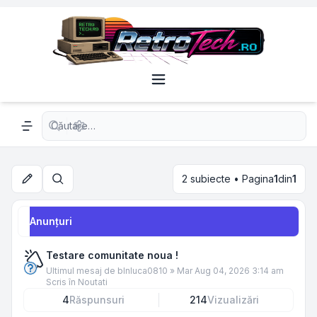
Căutare avansată
Navigation menu
2 subiecte • Pagina
1
din
1
Căutare
Anunţuri
Testare comunitate noua !
Ultimul mesaj de
blnluca0810
»
Mar Aug 04, 2026 3:14 am
Scris în
Noutati
4
Răspunsuri
214
Vizualizări