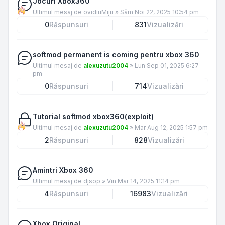
Jocuri Xbox360
Ultimul mesaj de
ovidiuMiju
»
Sâm Noi 22, 2025 10:54 pm
0
Răspunsuri
831
Vizualizări
softmod permanent is coming pentru xbox 360
Ultimul mesaj de
alexuzutu2004
»
Lun Sep 01, 2025 6:27
pm
0
Răspunsuri
714
Vizualizări
Tutorial softmod xbox360(exploit)
Ultimul mesaj de
alexuzutu2004
»
Mar Aug 12, 2025 1:57 pm
2
Răspunsuri
828
Vizualizări
Amintri Xbox 360
Ultimul mesaj de
djsop
»
Vin Mar 14, 2025 11:14 pm
4
Răspunsuri
16983
Vizualizări
Xbox Original