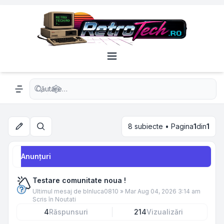
Căutare avansată
Navigation menu
8 subiecte • Pagina
1
din
1
Căutare
Anunţuri
Testare comunitate noua !
Ultimul mesaj de
blnluca0810
»
Mar Aug 04, 2026 3:14 am
Scris în
Noutati
4
Răspunsuri
214
Vizualizări