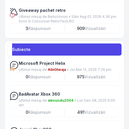
Giveaway pachet retro
Ultimul mesaj de
Beliscovion
»
Sâm Aug 01, 2026 4:36 pm
Scris în
Concursuri RetroTech.RO
3
Răspunsuri
909
Vizualizări
Subiecte
Microsoft Project Helix
Ultimul mesaj de
AlinGheaja
»
Joi Mar 12, 2026 7:29 pm
0
Răspunsuri
975
Vizualizări
BadAvatar Xbox 360
Ultimul mesaj de
alexuzutu2004
»
Lun Dec 08, 2025 9:00
am
0
Răspunsuri
491
Vizualizări