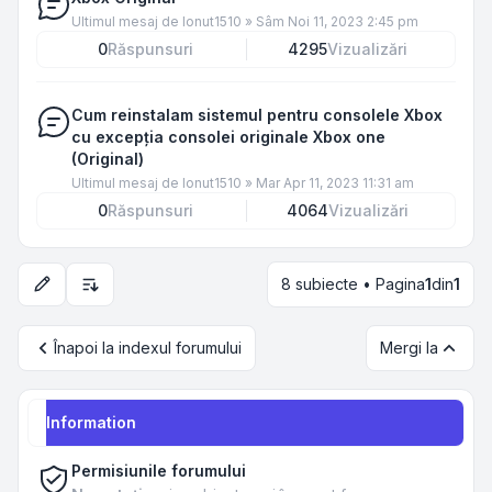
Ultimul mesaj de
Ionut1510
»
Sâm Noi 11, 2023 2:45 pm
0
Răspunsuri
4295
Vizualizări
Cum reinstalam sistemul pentru consolele Xbox
cu excepția consolei originale Xbox one
(Original)
Ultimul mesaj de
Ionut1510
»
Mar Apr 11, 2023 11:31 am
0
Răspunsuri
4064
Vizualizări
8 subiecte • Pagina
1
din
1
Opțiuni de sortare și afișare
Înapoi la indexul forumului
Mergi la
Information
Permisiunile forumului