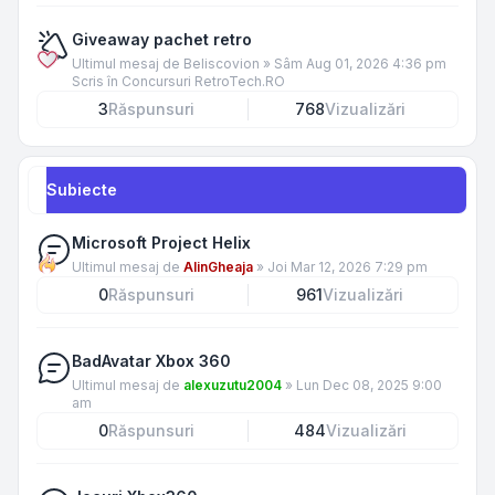
Giveaway pachet retro
Ultimul mesaj de
Beliscovion
»
Sâm Aug 01, 2026 4:36 pm
Scris în
Concursuri RetroTech.RO
3
Răspunsuri
768
Vizualizări
Subiecte
Microsoft Project Helix
Ultimul mesaj de
AlinGheaja
»
Joi Mar 12, 2026 7:29 pm
0
Răspunsuri
961
Vizualizări
BadAvatar Xbox 360
Ultimul mesaj de
alexuzutu2004
»
Lun Dec 08, 2025 9:00
am
0
Răspunsuri
484
Vizualizări