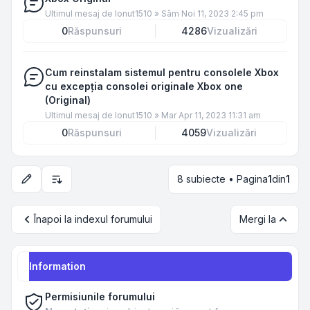
Ultimul mesaj de
Ionut1510
»
Sâm Noi 11, 2023 2:45 pm
0
Răspunsuri
4286
Vizualizări
Cum reinstalam sistemul pentru consolele Xbox
cu excepția consolei originale Xbox one
(Original)
Ultimul mesaj de
Ionut1510
»
Mar Apr 11, 2023 11:31 am
0
Răspunsuri
4059
Vizualizări
8 subiecte • Pagina
1
din
1
Opțiuni de sortare și afișare
Înapoi la indexul forumului
Mergi la
Information
Permisiunile forumului