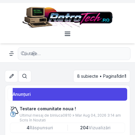
Căutare avansată
Navigation menu
8 subiecte • Pagina
1
din
1
Căutare
Anunţuri
Testare comunitate noua !
Ultimul mesaj de
blnluca0810
»
Mar Aug 04, 2026 3:14 am
Scris în
Noutati
4
Răspunsuri
204
Vizualizări