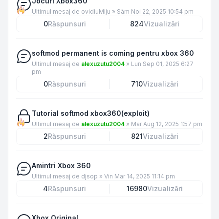
Jocuri Xbox360
Ultimul mesaj de
ovidiuMiju
»
Sâm Noi 22, 2025 10:54 pm
0
Răspunsuri
824
Vizualizări
softmod permanent is coming pentru xbox 360
Ultimul mesaj de
alexuzutu2004
»
Lun Sep 01, 2025 6:27
pm
0
Răspunsuri
710
Vizualizări
Tutorial softmod xbox360(exploit)
Ultimul mesaj de
alexuzutu2004
»
Mar Aug 12, 2025 1:57 pm
2
Răspunsuri
821
Vizualizări
Amintri Xbox 360
Ultimul mesaj de
djsop
»
Vin Mar 14, 2025 11:14 pm
4
Răspunsuri
16980
Vizualizări
Xbox Original