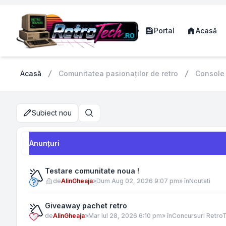
Portal
Acasă
Acasă
Comunitatea pasionaților de retro
Console
Subiect nou
Căutare
Anunţuri
Testare comunitate noua !
de
AlinGheaja
»
Dum Aug 02, 2026 9:07 pm
» în
Noutati
Giveaway pachet retro
de
AlinGheaja
»
Mar Iul 28, 2026 6:10 pm
» în
Concursuri Retro