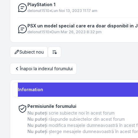
PlayStation 1
de
Ionut1510
»
Lun Noi 13, 2023 11:17 am
PSX un model special care era doar disponibil in 
de
Ionut1510
»
Dum Mar 26, 2023 8:32 pm
Subiect nou
Opțiuni de sortare și afișare
Înapoi la indexul forumului
Information
Permisiunile forumului
Nu puteţi
scrie subiecte noi în acest forum
Nu puteţi
răspunde subiectelor din acest forum
Nu puteţi
modifica mesajele dumneavoastră în acest 
Nu puteţi
şterge mesajele dumneavoastră în acest fo