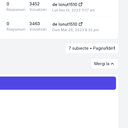
0
3452
de
Ionut1510
Răspunsuri
Vizualizări
Lun Noi 13, 2023 11:17 am
0
3463
de
Ionut1510
Răspunsuri
Vizualizări
Dum Mar 26, 2023 8:32 pm
7 subiecte • Pagina
1
din
1
Mergi la