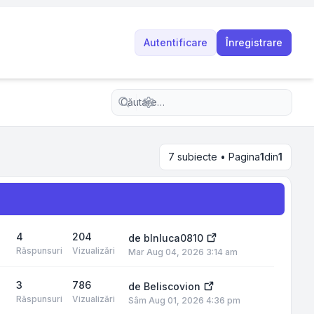
Autentificare
Înregistrare
Căutare avansată
7 subiecte • Pagina
1
din
1
4
204
de
blnluca0810
Răspunsuri
Vizualizări
Mar Aug 04, 2026 3:14 am
3
786
de
Beliscovion
Răspunsuri
Vizualizări
Sâm Aug 01, 2026 4:36 pm