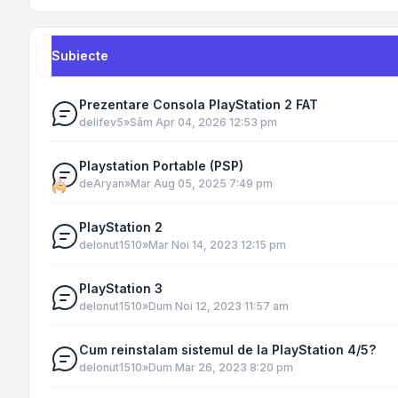
Subiecte
Prezentare Consola PlayStation 2 FAT
de
lifev5
»
Sâm Apr 04, 2026 12:53 pm
Playstation Portable (PSP)
de
Aryan
»
Mar Aug 05, 2025 7:49 pm
PlayStation 2
de
Ionut1510
»
Mar Noi 14, 2023 12:15 pm
PlayStation 3
de
Ionut1510
»
Dum Noi 12, 2023 11:57 am
Cum reinstalam sistemul de la PlayStation 4/5?
de
Ionut1510
»
Dum Mar 26, 2023 8:20 pm