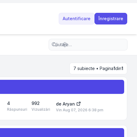
Autentificare
Înregistrare
Căutare avansată
7 subiecte • Pagina
1
din
1
4
992
de
Aryan
Răspunsuri
Vizualizări
Vin Aug 07, 2026 6:38 pm