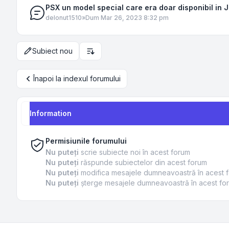
PSX un model special care era doar disponibil in 
de
Ionut1510
»
Dum Mar 26, 2023 8:32 pm
Subiect nou
Opțiuni de sortare și afișare
Înapoi la indexul forumului
Information
Permisiunile forumului
Nu puteţi
scrie subiecte noi în acest forum
Nu puteţi
răspunde subiectelor din acest forum
Nu puteţi
modifica mesajele dumneavoastră în acest 
Nu puteţi
şterge mesajele dumneavoastră în acest fo