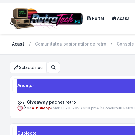
Portal
Acasă
Acasă
Comunitatea pasionaților de retro
Console
Subiect nou
Căutare
Anunţuri
Giveaway pachet retro
de
AlinGheaja
»
Mar Iul 28, 2026 6:10 pm
» în
Concursuri Retro
Subiecte