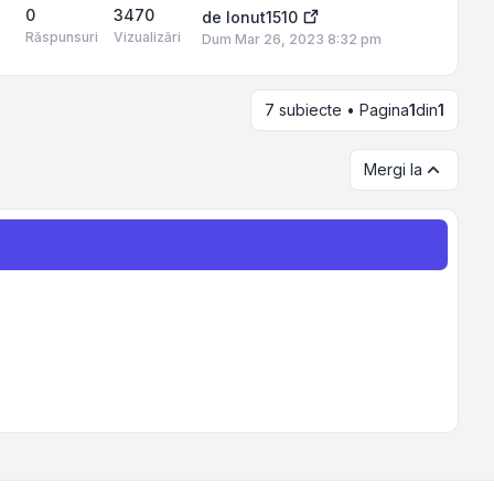
0
3470
de
Ionut1510
Răspunsuri
Vizualizări
Dum Mar 26, 2023 8:32 pm
7 subiecte • Pagina
1
din
1
Mergi la