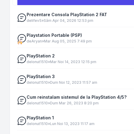
Prezentare Consola PlayStation 2 FAT
de
lifev5
»
Sâm Apr 04, 2026 12:53 pm
Playstation Portable (PSP)
de
Aryan
»
Mar Aug 05, 2025 7:49 pm
PlayStation 2
de
Ionut1510
»
Mar Noi 14, 2023 12:15 pm
PlayStation 3
de
Ionut1510
»
Dum Noi 12, 2023 11:57 am
Cum reinstalam sistemul de la PlayStation 4/5?
de
Ionut1510
»
Dum Mar 26, 2023 8:20 pm
PlayStation 1
de
Ionut1510
»
Lun Noi 13, 2023 11:17 am