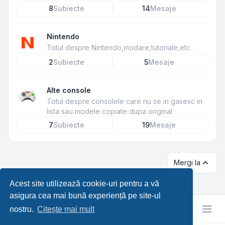
8
Subiecte
14
Mesaje
Nintendo
Totul despre Nintendo,modare,tutoriale,etc
2
Subiecte
5
Mesaje
Alte console
Totul despre consolele care nu se in gasesc in
lista sau modele copiate dupa original
7
Subiecte
19
Mesaje
Mergi la
Acest site utilizează cookie-uri pentru a vă
asigura cea mai bună experiență pe site-ul
nostru.
Citește mai mult