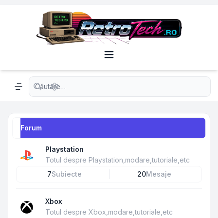
Căutare avansată
Navigation menu
Forum
Playstation
Totul despre Playstation,modare,tutoriale,etc
7
Subiecte
20
Mesaje
Xbox
Totul despre Xbox,modare,tutoriale,etc