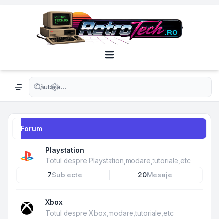
Căutare avansată
Navigation menu
Forum
Playstation
Totul despre Playstation,modare,tutoriale,etc
7
Subiecte
20
Mesaje
Xbox
Totul despre Xbox,modare,tutoriale,etc