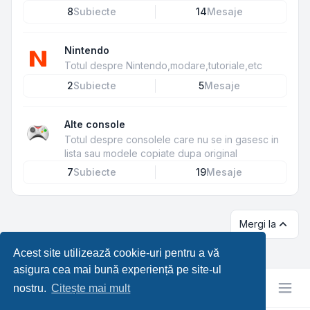
8
Subiecte
14
Mesaje
Nintendo
Totul despre Nintendo,modare,tutoriale,etc
2
Subiecte
5
Mesaje
Alte console
Totul despre consolele care nu se in gasesc in
lista sau modele copiate dupa original
7
Subiecte
19
Mesaje
Mergi la
Acest site utilizează cookie-uri pentru a vă
asigura cea mai bună experiență pe site-ul
nostru.
Citește mai mult