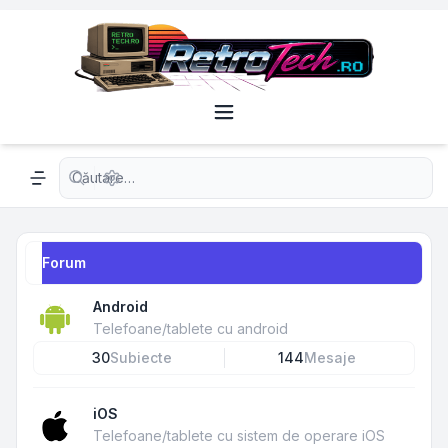
Căutare avansată
Navigation menu
Forum
Android
Telefoane/tablete cu android
30
Subiecte
144
Mesaje
iOS
Telefoane/tablete cu sistem de operare iOS