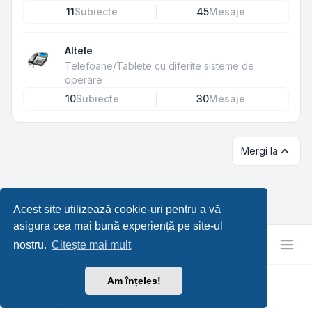
11
Subiecte
45
Mesaje
Altele
Telefoane/Tablete cu diferite sisteme de
operare
10
Subiecte
30
Mesaje
Mergi la
Acest site utilizează cookie-uri pentru a vă
asigura cea mai bună experiență pe site-ul
nostru.
Citește mai mult
Am înțeles!
RetroTech.RO
Confidențialitate
|
Termeni
|
Ora este
UTC+03:00