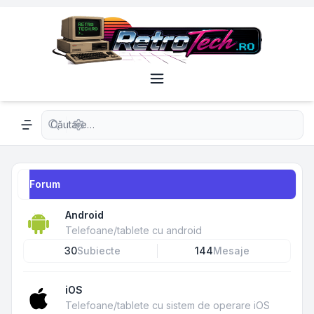
Căutare avansată
Navigation menu
Forum
Android
Telefoane/tablete cu android
30
Subiecte
144
Mesaje
iOS
Telefoane/tablete cu sistem de operare iOS