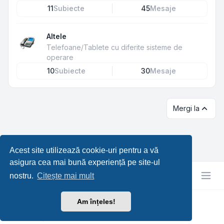
11
Subiecte
45
Mesaje
Altele
Telefoane/Tablete cu diferite sisteme de
operare
10
Subiecte
30
Mesaje
Mergi la
Acest site utilizează cookie-uri pentru a vă
asigura cea mai bună experiență pe site-ul
nostru.
Citește mai mult
Am înțeles!
RetroTech.RO
Confidențialitate
|
Termeni
|
Ora este
UTC+03:00