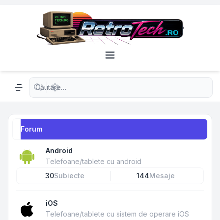
Căutare avansată
Navigation menu
Forum
Android
Telefoane/tablete cu android
30
Subiecte
144
Mesaje
iOS
Telefoane/tablete cu sistem de operare iOS