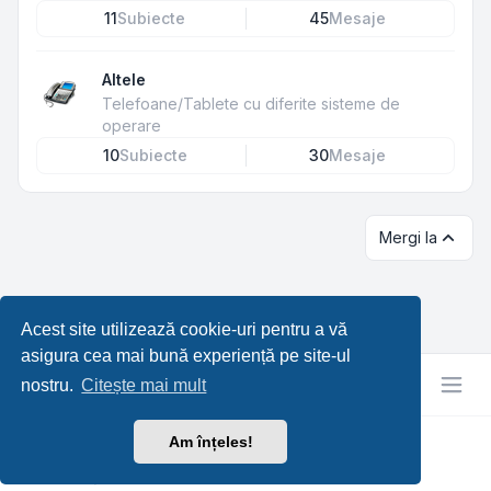
11
Subiecte
45
Mesaje
Altele
Telefoane/Tablete cu diferite sisteme de
operare
10
Subiecte
30
Mesaje
Mergi la
Acest site utilizează cookie-uri pentru a vă
asigura cea mai bună experiență pe site-ul
nostru.
Citește mai mult
Am înțeles!
RetroTech.RO
Confidențialitate
|
Termeni
|
Ora este
UTC+03:00