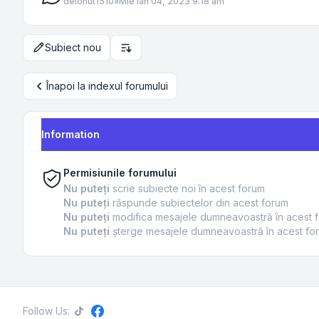
de
Ionut1510
»
Mie Ian 04, 2023 9:18 am
Subiect nou
Opțiuni de sortare și afișare
Înapoi la indexul forumului
Information
Permisiunile forumului
Nu puteţi
scrie subiecte noi în acest forum
Nu puteţi
răspunde subiectelor din acest forum
Nu puteţi
modifica mesajele dumneavoastră în acest 
Nu puteţi
şterge mesajele dumneavoastră în acest fo
Follow Us: