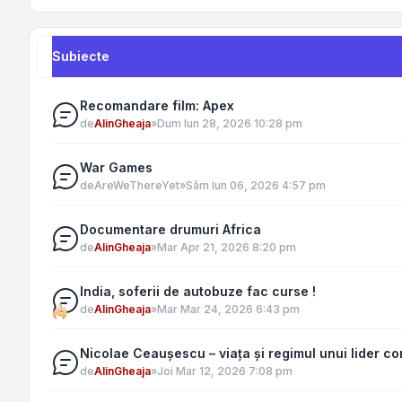
Subiecte
Recomandare film: Apex
de
AlinGheaja
»
Dum Iun 28, 2026 10:28 pm
War Games
de
AreWeThereYet
»
Sâm Iun 06, 2026 4:57 pm
Documentare drumuri Africa
de
AlinGheaja
»
Mar Apr 21, 2026 8:20 pm
India, soferii de autobuze fac curse !
de
AlinGheaja
»
Mar Mar 24, 2026 6:43 pm
Nicolae Ceaușescu – viața și regimul unui lider co
de
AlinGheaja
»
Joi Mar 12, 2026 7:08 pm