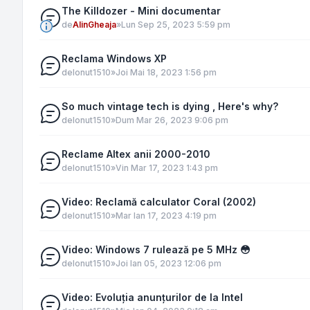
The Killdozer - Mini documentar
de
AlinGheaja
»
Lun Sep 25, 2023 5:59 pm
Reclama Windows XP
de
Ionut1510
»
Joi Mai 18, 2023 1:56 pm
So much vintage tech is dying , Here's why?
de
Ionut1510
»
Dum Mar 26, 2023 9:06 pm
Reclame Altex anii 2000-2010
de
Ionut1510
»
Vin Mar 17, 2023 1:43 pm
Video: Reclamă calculator Coral (2002)
de
Ionut1510
»
Mar Ian 17, 2023 4:19 pm
Video: Windows 7 rulează pe 5 MHz 😳
de
Ionut1510
»
Joi Ian 05, 2023 12:06 pm
Video: Evoluția anunțurilor de la Intel