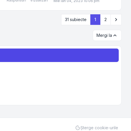
Răspunsuri
Vizualizări
Mie Ian 04, 2023 10:06 pm
Următo
31 subiecte
1
2
Mergi la
Şterge cookie-urile