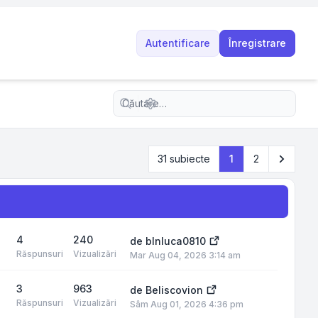
Autentificare
Înregistrare
Căutare avansată
Următo
31 subiecte
1
2
4
240
de
blnluca0810
Răspunsuri
Vizualizări
Mar Aug 04, 2026 3:14 am
3
963
de
Beliscovion
Răspunsuri
Vizualizări
Sâm Aug 01, 2026 4:36 pm