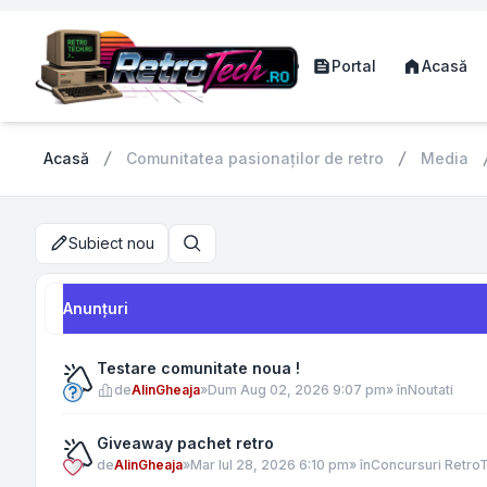
Portal
Acasă
Acasă
Comunitatea pasionaților de retro
Media
Subiect nou
Căutare
Anunţuri
Testare comunitate noua !
de
AlinGheaja
»
Dum Aug 02, 2026 9:07 pm
» în
Noutati
Giveaway pachet retro
de
AlinGheaja
»
Mar Iul 28, 2026 6:10 pm
» în
Concursuri Retro