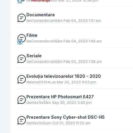
de
AlinGheaja
»
Joi Mar 21, 2024 10:38 pm
Documentare
de
Comandorul
»
Sâm Feb 04, 2023 1:51 am
Filme
de
Comandorul
»
Sâm Feb 04, 2023 1:46 am
Seriale
de
Comandorul
»
Sâm Feb 04, 2023 1:58 am
Evoluția televizoarelor 1920 - 2020
de
Ionut1510
»
Lun Mar 20, 2023 3:02 pm
Prezentare HP Photosmart E427
de
lifev5
»
Sâm Sep 30, 2023 3:40 pm
Prezentare Sony Cyber-shot DSC-H5
de
lifev5
»
Dum Oct 01, 2023 11:55 am