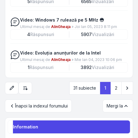
5
Răspunsuri
6565
Vizualizări
Video: Windows 7 rulează pe 5 MHz 😳
Ultimul mesaj de
AlinGheaja
»
Joi Ian 05, 2023 8:11 pm
4
Răspunsuri
5907
Vizualizări
Video: Evoluția anunțurilor de la Intel
Ultimul mesaj de
AlinGheaja
»
Mie Ian 04, 2023 10:06 pm
1
Răspunsuri
3892
Vizualizări
Urm
31 subiecte
1
2
Opțiuni de sortare și afișare
Înapoi la indexul forumului
Mergi la
Information