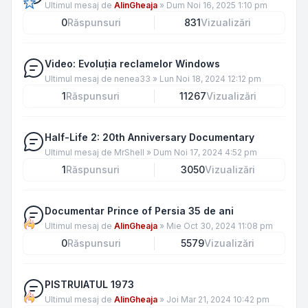
Ultimul mesaj de
AlinGheaja
»
Dum Noi 16, 2025 1:10 pm
0
Răspunsuri
831
Vizualizări
Video: Evoluția reclamelor Windows
Ultimul mesaj de
nenea33
»
Lun Noi 18, 2024 12:12 pm
1
Răspunsuri
11267
Vizualizări
Half-Life 2: 20th Anniversary Documentary
Ultimul mesaj de
MrShell
»
Dum Noi 17, 2024 4:52 pm
1
Răspunsuri
3050
Vizualizări
Documentar Prince of Persia 35 de ani
Ultimul mesaj de
AlinGheaja
»
Mie Oct 30, 2024 11:08 pm
0
Răspunsuri
5579
Vizualizări
PISTRUIATUL 1973
Ultimul mesaj de
AlinGheaja
»
Joi Mar 21, 2024 10:42 pm