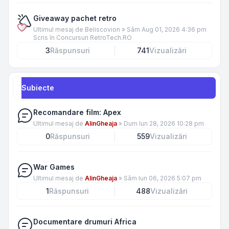
Giveaway pachet retro
Ultimul mesaj de
Beliscovion
»
Sâm Aug 01, 2026 4:36 pm
Scris în
Concursuri RetroTech.RO
3
Răspunsuri
741
Vizualizări
Subiecte
Recomandare film: Apex
Ultimul mesaj de
AlinGheaja
»
Dum Iun 28, 2026 10:28 pm
0
Răspunsuri
559
Vizualizări
War Games
Ultimul mesaj de
AlinGheaja
»
Sâm Iun 06, 2026 5:07 pm
1
Răspunsuri
488
Vizualizări
Documentare drumuri Africa