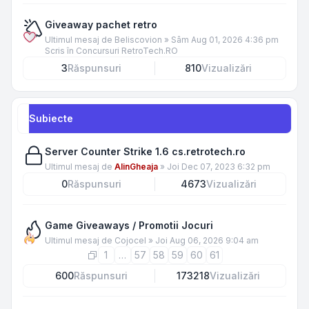
Giveaway pachet retro
Ultimul mesaj de
Beliscovion
»
Sâm Aug 01, 2026 4:36 pm
Scris în
Concursuri RetroTech.RO
3
Răspunsuri
810
Vizualizări
Subiecte
Server Counter Strike 1.6 cs.retrotech.ro
Ultimul mesaj de
AlinGheaja
»
Joi Dec 07, 2023 6:32 pm
0
Răspunsuri
4673
Vizualizări
Game Giveaways / Promotii Jocuri
Ultimul mesaj de
Cojocel
»
Joi Aug 06, 2026 9:04 am
1
…
57
58
59
60
61
600
Răspunsuri
173218
Vizualizări