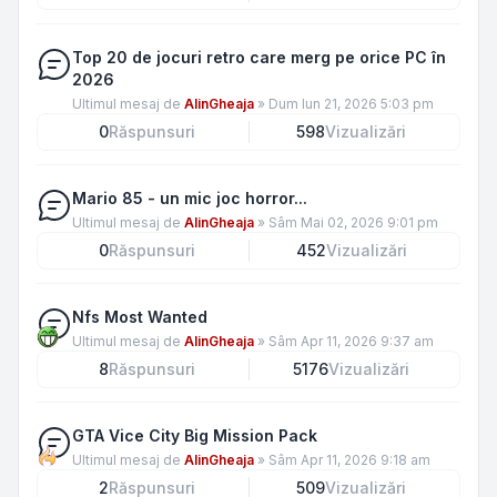
Top 20 de jocuri retro care merg pe orice PC în
2026
Ultimul mesaj de
AlinGheaja
»
Dum Iun 21, 2026 5:03 pm
0
Răspunsuri
598
Vizualizări
Mario 85 - un mic joc horror...
Ultimul mesaj de
AlinGheaja
»
Sâm Mai 02, 2026 9:01 pm
0
Răspunsuri
452
Vizualizări
Nfs Most Wanted
Ultimul mesaj de
AlinGheaja
»
Sâm Apr 11, 2026 9:37 am
8
Răspunsuri
5176
Vizualizări
GTA Vice City Big Mission Pack
Ultimul mesaj de
AlinGheaja
»
Sâm Apr 11, 2026 9:18 am
2
Răspunsuri
509
Vizualizări