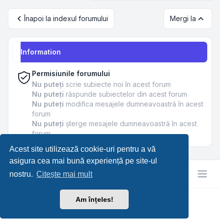
Înapoi la indexul forumului
Mergi la
Information
Permisiunile forumului
Nu puteţi
scrie subiecte noi în acest forum
Nu puteţi
răspunde subiectelor din acest forum
Nu puteţi
modifica mesajele dumneavoastră în acest
forum
Nu puteţi
şterge mesajele dumneavoastră în acest
forum
Acest site utilizează cookie-uri pentru a vă
asigura cea mai bună experiență pe site-ul
nostru.
Citește mai mult
Am înțeles!
RetroTech.RO
Confidențialitate
|
Termeni
|
Ora este
UTC+03:00