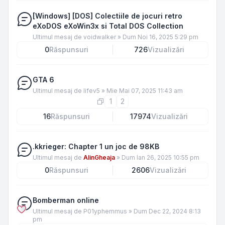
[Windows] [DOS] Colectiile de jocuri retro
eXoDOS eXoWin3x si Total DOS Collection
Ultimul mesaj de
voidwalker
»
Dum Noi 16, 2025 5:29 pm
0
Răspunsuri
726
Vizualizări
GTA 6
Ultimul mesaj de
lifev5
»
Mie Mai 07, 2025 11:43 am
1
2
16
Răspunsuri
17974
Vizualizări
.kkrieger: Chapter 1 un joc de 98KB
Ultimul mesaj de
AlinGheaja
»
Dum Ian 26, 2025 10:55 pm
0
Răspunsuri
2606
Vizualizări
Bomberman online
Ultimul mesaj de
P01yphemmus
»
Dum Dec 22, 2024 8:13
pm