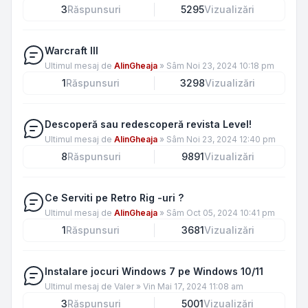
3
Răspunsuri
5295
Vizualizări
Warcraft III
Ultimul mesaj de
AlinGheaja
»
Sâm Noi 23, 2024 10:18 pm
1
Răspunsuri
3298
Vizualizări
Descoperă sau redescoperă revista Level!
Ultimul mesaj de
AlinGheaja
»
Sâm Noi 23, 2024 12:40 pm
8
Răspunsuri
9891
Vizualizări
Ce Serviti pe Retro Rig -uri ?
Ultimul mesaj de
AlinGheaja
»
Sâm Oct 05, 2024 10:41 pm
1
Răspunsuri
3681
Vizualizări
Instalare jocuri Windows 7 pe Windows 10/11
Ultimul mesaj de
Valer
»
Vin Mai 17, 2024 11:08 am
3
Răspunsuri
5001
Vizualizări