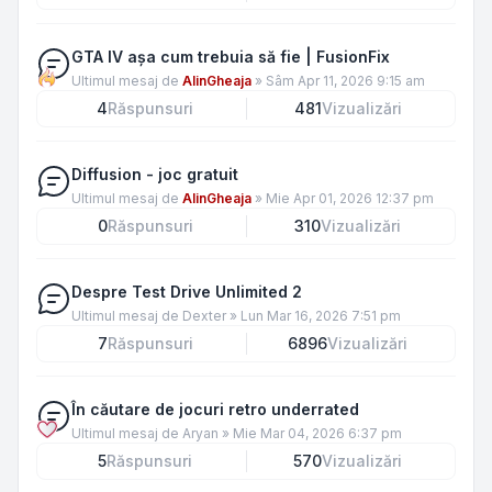
GTA IV așa cum trebuia să fie | FusionFix
Ultimul mesaj de
AlinGheaja
»
Sâm Apr 11, 2026 9:15 am
4
Răspunsuri
481
Vizualizări
Diffusion - joc gratuit
Ultimul mesaj de
AlinGheaja
»
Mie Apr 01, 2026 12:37 pm
0
Răspunsuri
310
Vizualizări
Despre Test Drive Unlimited 2
Ultimul mesaj de
Dexter
»
Lun Mar 16, 2026 7:51 pm
7
Răspunsuri
6896
Vizualizări
În căutare de jocuri retro underrated
Ultimul mesaj de
Aryan
»
Mie Mar 04, 2026 6:37 pm
5
Răspunsuri
570
Vizualizări