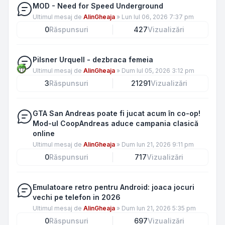
MOD - Need for Speed Underground
Ultimul mesaj de
AlinGheaja
»
Lun Iul 06, 2026 7:37 pm
0
Răspunsuri
427
Vizualizări
Pilsner Urquell - dezbraca femeia
Ultimul mesaj de
AlinGheaja
»
Dum Iul 05, 2026 3:12 pm
3
Răspunsuri
21291
Vizualizări
GTA San Andreas poate fi jucat acum în co-op!
Mod-ul CoopAndreas aduce campania clasică
online
Ultimul mesaj de
AlinGheaja
»
Dum Iun 21, 2026 9:11 pm
0
Răspunsuri
717
Vizualizări
Emulatoare retro pentru Android: joaca jocuri
vechi pe telefon in 2026
Ultimul mesaj de
AlinGheaja
»
Dum Iun 21, 2026 5:35 pm
0
Răspunsuri
697
Vizualizări