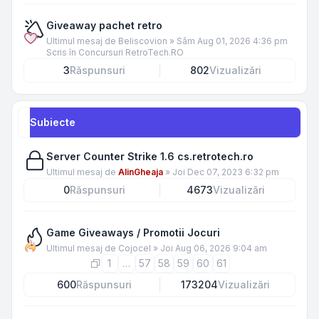
Giveaway pachet retro
Ultimul mesaj de
Beliscovion
»
Sâm Aug 01, 2026 4:36 pm
Scris în
Concursuri RetroTech.RO
3
Răspunsuri
802
Vizualizări
Subiecte
Server Counter Strike 1.6 cs.retrotech.ro
Ultimul mesaj de
AlinGheaja
»
Joi Dec 07, 2023 6:32 pm
0
Răspunsuri
4673
Vizualizări
Game Giveaways / Promotii Jocuri
Ultimul mesaj de
Cojocel
»
Joi Aug 06, 2026 9:04 am
1
…
57
58
59
60
61
600
Răspunsuri
173204
Vizualizări