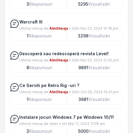
3
Răspunsuri
5295
Vizualizări
Warcraft III
Ultimul mesaj de
AlinGheaja
»
Sâm Noi 23, 2024 10:18 pm
1
Răspunsuri
3298
Vizualizări
Descoperă sau redescoperă revista Level!
Ultimul mesaj de
AlinGheaja
»
Sâm Noi 23, 2024 12:40 pm
8
Răspunsuri
9891
Vizualizări
Ce Serviti pe Retro Rig -uri ?
Ultimul mesaj de
AlinGheaja
»
Sâm Oct 05, 2024 10:41 pm
1
Răspunsuri
3681
Vizualizări
Instalare jocuri Windows 7 pe Windows 10/11
Ultimul mesaj de
Valer
»
Vin Mai 17, 2024 11:08 am
3
Răspunsuri
5000
Vizualizări