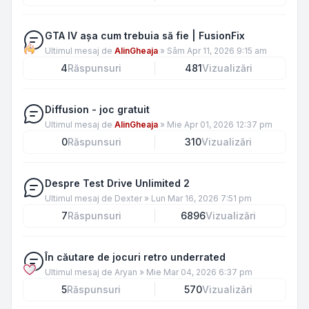
GTA IV așa cum trebuia să fie | FusionFix
Ultimul mesaj de
AlinGheaja
»
Sâm Apr 11, 2026 9:15 am
4
Răspunsuri
481
Vizualizări
Diffusion - joc gratuit
Ultimul mesaj de
AlinGheaja
»
Mie Apr 01, 2026 12:37 pm
0
Răspunsuri
310
Vizualizări
Despre Test Drive Unlimited 2
Ultimul mesaj de
Dexter
»
Lun Mar 16, 2026 7:51 pm
7
Răspunsuri
6896
Vizualizări
În căutare de jocuri retro underrated
Ultimul mesaj de
Aryan
»
Mie Mar 04, 2026 6:37 pm
5
Răspunsuri
570
Vizualizări