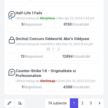
Half-Life 1 Fails
Ultimul mesaj de
Morphinus
»
Mar Apr 23, 2024 2:44 pm
5
Răspunsuri
6136
Vizualizări
(Inchis) Concurs Oddworld: Abe's Oddysee
Ultimul mesaj de
Ionut1510
»
Mie Dec 13, 2023 6:44 pm
1
2
13
Răspunsuri
12894
Vizualizări
Counter-Strike 1.6 - Originalitate si
Profesionalism
Ultimul mesaj de
AlinGheaja
»
Dum Dec 10, 2023 2:01 pm
1
Răspunsuri
4368
Vizualizări
Urm
74 subiecte
1
2
3
Opțiuni de sortare și afișare