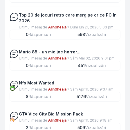
Top 20 de jocuri retro care merg pe orice PC în
2026
Ultimul mesaj de
AlinGheaja
»
Dum Iun 21, 2026 5:03 pm
0
Răspunsuri
598
Vizualizări
Mario 85 - un mic joc horror...
Ultimul mesaj de
AlinGheaja
»
Sâm Mai 02, 2026 9:01 pm
0
Răspunsuri
451
Vizualizări
Nfs Most Wanted
Ultimul mesaj de
AlinGheaja
»
Sâm Apr 11, 2026 9:37 am
8
Răspunsuri
5176
Vizualizări
GTA Vice City Big Mission Pack
Ultimul mesaj de
AlinGheaja
»
Sâm Apr 11, 2026 9:18 am
2
Răspunsuri
509
Vizualizări