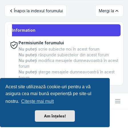
Înapoi la indexul forumului
Mergi la
Information
Permisiunile forumului
Nu puteţi
scrie subiecte noi în acest forum
Nu puteţi
răspunde subiectelor din acest forum
Nu puteţi
modifica mesajele dumneavoastră în acest
forum
Nu puteţi
şterge mesajele dumneavoastră în acest
forum
Acest site utilizează cookie-uri pentru a vă
asigura cea mai bună experiență pe site-ul
nostru.
Citește mai mult
Am înțeles!
RetroTech.RO
Confidențialitate
|
Termeni
|
Ora este
UTC+03:00