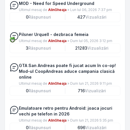
MOD - Need for Speed Underground
Ultimul mesaj de
AlinGheaja
»
Lun Iul 06, 2026 7:37 pm
0
Răspunsuri
427
Vizualizări
Pilsner Urquell - dezbraca femeia
Ultimul mesaj de
AlinGheaja
»
Dum Iul 05, 2026 3:12 pm
3
Răspunsuri
21283
Vizualizări
GTA San Andreas poate fi jucat acum în co-op!
Mod-ul CoopAndreas aduce campania clasică
online
Ultimul mesaj de
AlinGheaja
»
Dum Iun 21, 2026 9:11 pm
0
Răspunsuri
716
Vizualizări
Emulatoare retro pentru Android: joaca jocuri
vechi pe telefon in 2026
Ultimul mesaj de
AlinGheaja
»
Dum Iun 21, 2026 5:35 pm
0
Răspunsuri
696
Vizualizări