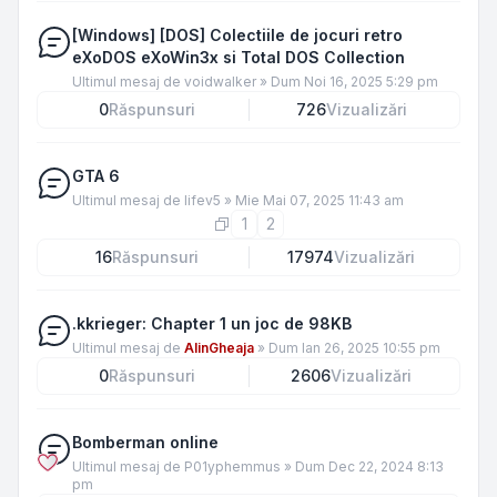
[Windows] [DOS] Colectiile de jocuri retro
eXoDOS eXoWin3x si Total DOS Collection
Ultimul mesaj de
voidwalker
»
Dum Noi 16, 2025 5:29 pm
0
Răspunsuri
726
Vizualizări
GTA 6
Ultimul mesaj de
lifev5
»
Mie Mai 07, 2025 11:43 am
1
2
16
Răspunsuri
17974
Vizualizări
.kkrieger: Chapter 1 un joc de 98KB
Ultimul mesaj de
AlinGheaja
»
Dum Ian 26, 2025 10:55 pm
0
Răspunsuri
2606
Vizualizări
Bomberman online
Ultimul mesaj de
P01yphemmus
»
Dum Dec 22, 2024 8:13
pm