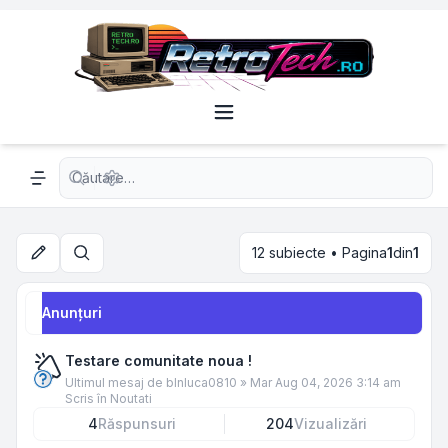
Căutare avansată
Navigation menu
12 subiecte • Pagina
1
din
1
Căutare
Anunţuri
Testare comunitate noua !
Ultimul mesaj de
blnluca0810
»
Mar Aug 04, 2026 3:14 am
Scris în
Noutati
4
Răspunsuri
204
Vizualizări