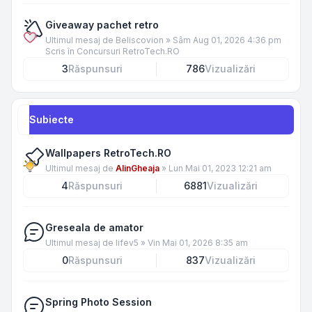
Giveaway pachet retro
Ultimul mesaj de
Beliscovion
»
Sâm Aug 01, 2026 4:36 pm
Scris în
Concursuri RetroTech.RO
3
Răspunsuri
786
Vizualizări
Subiecte
Wallpapers RetroTech.RO
Ultimul mesaj de
AlinGheaja
»
Lun Mai 01, 2023 12:21 am
4
Răspunsuri
6881
Vizualizări
Greseala de amator
Ultimul mesaj de
lifev5
»
Vin Mai 01, 2026 8:35 am
0
Răspunsuri
837
Vizualizări
Spring Photo Session