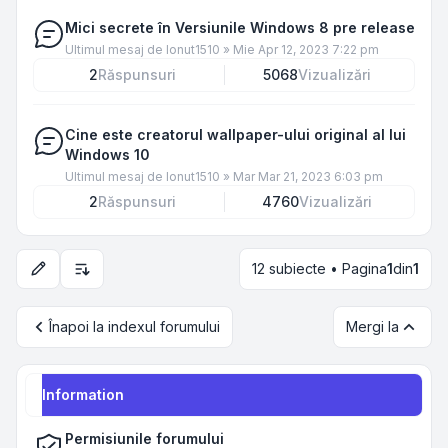
Mici secrete în Versiunile Windows 8 pre release
Ultimul mesaj de
Ionut1510
»
Mie Apr 12, 2023 7:22 pm
2
Răspunsuri
5068
Vizualizări
Cine este creatorul wallpaper-ului original al lui
Windows 10
Ultimul mesaj de
Ionut1510
»
Mar Mar 21, 2023 6:03 pm
2
Răspunsuri
4760
Vizualizări
12 subiecte • Pagina
1
din
1
Opțiuni de sortare și afișare
Înapoi la indexul forumului
Mergi la
Information
Permisiunile forumului