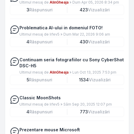
Ultimul mesaj de
AlinGheaja
»
Dum Apr 05, 2026 8:34 pm
3
Răspunsuri
423
Vizualizări
Problematica AI-ului in domeniul FOTO!
Ultimul mesaj de
lifev5
»
Dum Mar 22, 2026 9:06 am
4
Răspunsuri
430
Vizualizări
Continuam seria fotografiilor cu Sony CyberShot
DSC-H5
Ultimul mesaj de
AlinGheaja
»
Lun Oct 13, 2025 7:53 pm
5
Răspunsuri
1534
Vizualizări
Classic MoonShots
Ultimul mesaj de
lifev5
»
Sâm Sep 20, 2025 12:07 pm
4
Răspunsuri
773
Vizualizări
Prezentare mouse Microsoft