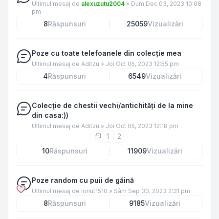
Ultimul mesaj de
alexuzutu2004
»
Dum Dec 03, 2023 10:08
pm
8
Răspunsuri
25059
Vizualizări
Poze cu toate telefoanele din colecție mea
Ultimul mesaj de
Aditzu
»
Joi Oct 05, 2023 12:55 pm
4
Răspunsuri
6549
Vizualizări
Colecție de chestii vechi/antichități de la mine
din casa:))
Ultimul mesaj de
Aditzu
»
Joi Oct 05, 2023 12:18 pm
1
2
10
Răspunsuri
11909
Vizualizări
Poze random cu puii de găină
Ultimul mesaj de
Ionut1510
»
Sâm Sep 30, 2023 2:31 pm
8
Răspunsuri
9185
Vizualizări