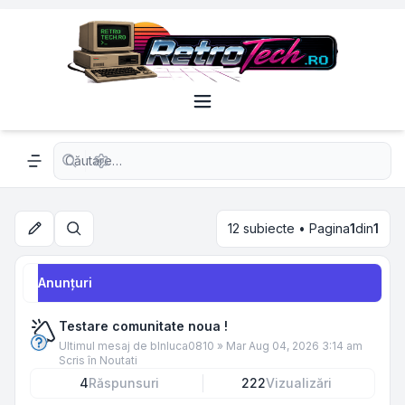
Căutare avansată
Navigation menu
12 subiecte • Pagina
1
din
1
Căutare
Anunţuri
Testare comunitate noua !
Ultimul mesaj de
blnluca0810
»
Mar Aug 04, 2026 3:14 am
Scris în
Noutati
4
Răspunsuri
222
Vizualizări