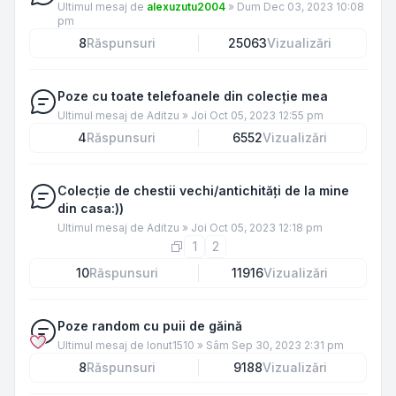
Ultimul mesaj de
alexuzutu2004
»
Dum Dec 03, 2023 10:08
pm
8
Răspunsuri
25063
Vizualizări
Poze cu toate telefoanele din colecție mea
Ultimul mesaj de
Aditzu
»
Joi Oct 05, 2023 12:55 pm
4
Răspunsuri
6552
Vizualizări
Colecție de chestii vechi/antichități de la mine
din casa:))
Ultimul mesaj de
Aditzu
»
Joi Oct 05, 2023 12:18 pm
1
2
10
Răspunsuri
11916
Vizualizări
Poze random cu puii de găină
Ultimul mesaj de
Ionut1510
»
Sâm Sep 30, 2023 2:31 pm
8
Răspunsuri
9188
Vizualizări