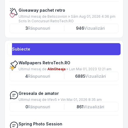
Giveaway pachet retro
Ultimul mesaj de
Beliscovion
»
Sâm Aug 01, 2026 4:36 pm
Scris în
Concursuri RetroTech.RO
3
Răspunsuri
946
Vizualizări
Subiecte
Wallpapers RetroTech.RO
Ultimul mesaj de
AlinGheaja
»
Lun Mai 01, 2023 12:21 am
4
Răspunsuri
6885
Vizualizări
Greseala de amator
Ultimul mesaj de
lifev5
»
Vin Mai 01, 2026 8:35 am
0
Răspunsuri
861
Vizualizări
Spring Photo Session