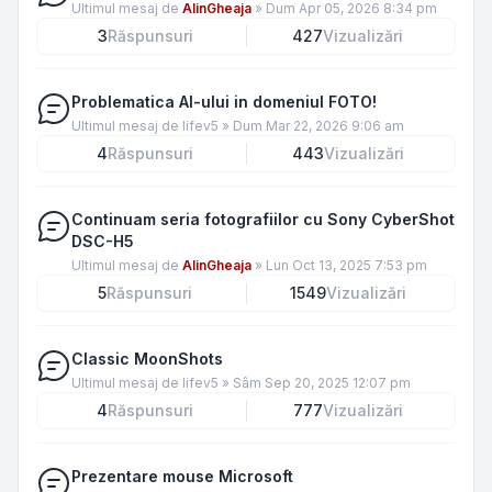
Ultimul mesaj de
AlinGheaja
»
Dum Apr 05, 2026 8:34 pm
3
Răspunsuri
427
Vizualizări
Problematica AI-ului in domeniul FOTO!
Ultimul mesaj de
lifev5
»
Dum Mar 22, 2026 9:06 am
4
Răspunsuri
443
Vizualizări
Continuam seria fotografiilor cu Sony CyberShot
DSC-H5
Ultimul mesaj de
AlinGheaja
»
Lun Oct 13, 2025 7:53 pm
5
Răspunsuri
1549
Vizualizări
Classic MoonShots
Ultimul mesaj de
lifev5
»
Sâm Sep 20, 2025 12:07 pm
4
Răspunsuri
777
Vizualizări
Prezentare mouse Microsoft