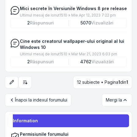
Mici secrete în Versiunile Windows 8 pre release
Ultimul mesaj de
Ionut1510
»
Mie Apr 12, 2023 7:22 pm
2
Răspunsuri
5070
Vizualizări
Cine este creatorul wallpaper-ului original al lui
Windows 10
Ultimul mesaj de
Ionut1510
»
Mar Mar 21, 2023 6:03 pm
2
Răspunsuri
4762
Vizualizări
12 subiecte • Pagina
1
din
1
Opțiuni de sortare și afișare
Înapoi la indexul forumului
Mergi la
Information
Permisiunile forumului