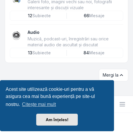
Galerii foto, imagini vechi sau noi, fotografii
interesante și discuții vizuale
12
Subiecte
66
Mesaje
Audio
Muzică, podcast-uri, înregistrări sau orice
material audio de ascultat și discutat
13
Subiecte
84
Mesaje
Mergi la
Acest site utilizează cookie-uri pentru a vă
asigura cea mai bună experiență pe site-ul
nostru.
Citește mai mult
Am înțeles!
RetroTech.RO
Confidențialitate
|
Termeni
|
Ora este
UTC+03:00