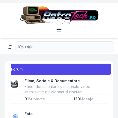
Căutare avansată
Navigation menu
Forum
Filme, Seriale & Documentare
Filme, documentare și materiale video
interesante de vizionat și discutat
31
Subiecte
120
Mesaje
Foto