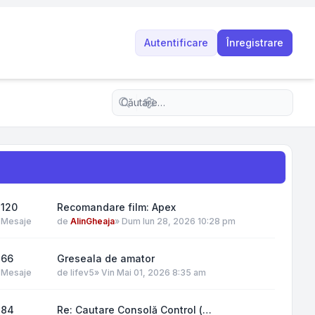
Autentificare
Înregistrare
Căutare avansată
120
Recomandare film: Apex
Mesaje
de
AlinGheaja
»
Dum Iun 28, 2026 10:28 pm
66
Greseala de amator
Mesaje
de
lifev5
»
Vin Mai 01, 2026 8:35 am
84
Re: Cautare Consolă Control (…