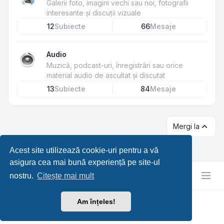
Galerii foto, imagini vechi sau noi, fotografii
interesante și discuții vizuale
12
Subiecte
66
Mesaje
Audio
Muzică, podcast-uri, înregistrări sau orice
material audio de ascultat și discutat
13
Subiecte
84
Mesaje
Mergi la
Acest site utilizează cookie-uri pentru a vă
asigura cea mai bună experiență pe site-ul
nostru.
Citește mai mult
Am înțeles!
RetroTech.RO
Confidențialitate
|
Termeni
|
Ora este
UTC+03:00