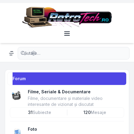
Căutare avansată
Navigation menu
Forum
Filme, Seriale & Documentare
Filme, documentare și materiale video
interesante de vizionat și discutat
31
Subiecte
120
Mesaje
Foto