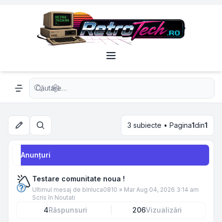
Căutare avansată
Navigation menu
3 subiecte • Pagina
1
din
1
Căutare
Anunţuri
Testare comunitate noua !
Ultimul mesaj de
blnluca0810
»
Mar Aug 04, 2026 3:14 am
Scris în
Noutati
4
Răspunsuri
206
Vizualizări