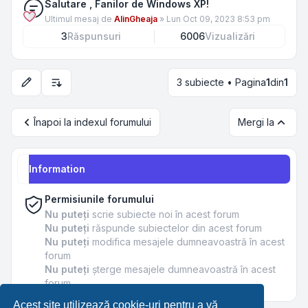
Salutare , Fanilor de Windows XP!
Ultimul mesaj de
AlinGheaja
»
Lun Oct 09, 2023 8:53 pm
3
Răspunsuri
6006
Vizualizări
3 subiecte • Pagina
1
din
1
Opțiuni de sortare și afișare
Înapoi la indexul forumului
Mergi la
Information
Permisiunile forumului
Nu puteţi
scrie subiecte noi în acest forum
Nu puteţi
răspunde subiectelor din acest forum
Nu puteţi
modifica mesajele dumneavoastră în acest
forum
Nu puteţi
şterge mesajele dumneavoastră în acest
forum
Acest site utilizează cookie-uri pentru a vă