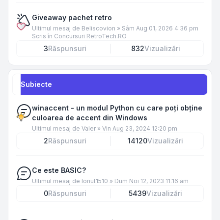
Giveaway pachet retro
Ultimul mesaj de
Beliscovion
»
Sâm Aug 01, 2026 4:36 pm
Scris în
Concursuri RetroTech.RO
3
Răspunsuri
832
Vizualizări
Subiecte
winaccent - un modul Python cu care poți obține
culoarea de accent din Windows
Ultimul mesaj de
Valer
»
Vin Aug 23, 2024 12:20 pm
2
Răspunsuri
14120
Vizualizări
Ce este BASIC?
Ultimul mesaj de
Ionut1510
»
Dum Noi 12, 2023 11:16 am
0
Răspunsuri
5439
Vizualizări