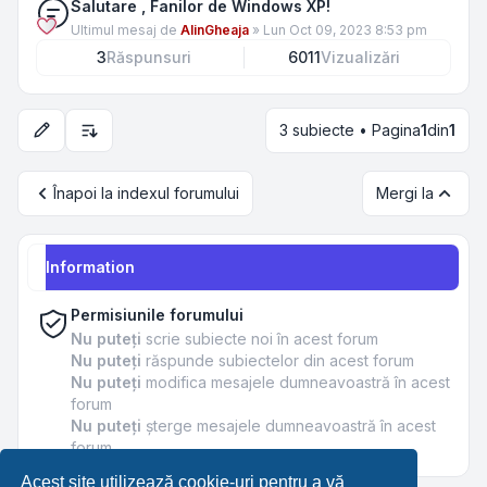
Salutare , Fanilor de Windows XP!
Ultimul mesaj de
AlinGheaja
»
Lun Oct 09, 2023 8:53 pm
3
Răspunsuri
6011
Vizualizări
3 subiecte • Pagina
1
din
1
Opțiuni de sortare și afișare
Înapoi la indexul forumului
Mergi la
Information
Permisiunile forumului
Nu puteţi
scrie subiecte noi în acest forum
Nu puteţi
răspunde subiectelor din acest forum
Nu puteţi
modifica mesajele dumneavoastră în acest
forum
Nu puteţi
şterge mesajele dumneavoastră în acest
forum
Acest site utilizează cookie-uri pentru a vă