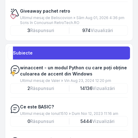
Giveaway pachet retro
Ultimul mesaj de
Beliscovion
»
Sâm Aug 01, 2026 4:36 pm
Scris în
Concursuri RetroTech.RO
3
Răspunsuri
974
Vizualizări
Subiecte
winaccent - un modul Python cu care poți obține
culoarea de accent din Windows
Ultimul mesaj de
Valer
»
Vin Aug 23, 2024 12:20 pm
2
Răspunsuri
14136
Vizualizări
Ce este BASIC?
Ultimul mesaj de
Ionut1510
»
Dum Noi 12, 2023 11:16 am
0
Răspunsuri
5444
Vizualizări