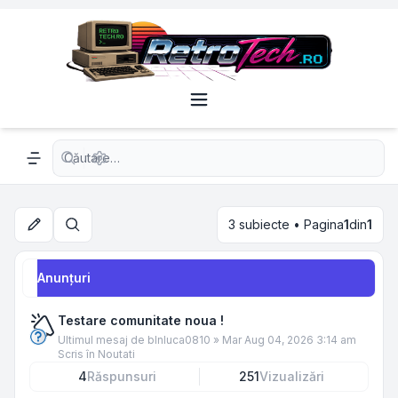
Căutare avansată
Navigation menu
3 subiecte • Pagina
1
din
1
Căutare
Anunţuri
Testare comunitate noua !
Ultimul mesaj de
blnluca0810
»
Mar Aug 04, 2026 3:14 am
Scris în
Noutati
4
Răspunsuri
251
Vizualizări