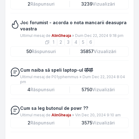
2
Răspunsuri
3239
Vizualizări
Joc forumist - acorda o nota mancarii deasupra
voastra
Ultimul mesaj de
AlinGheaja
»
Dum Dec 22, 2024 9:18 pm
1
2
3
4
5
6
50
Răspunsuri
35857
Vizualizări
Cum naiba să speli laptop-ul 🤣🤣
Ultimul mesaj de
P01yphemmus
»
Dum Dec 22, 2024 8:04
pm
4
Răspunsuri
5750
Vizualizări
Cum sa leg butonul de powr ??
Ultimul mesaj de
AlinGheaja
»
Vin Dec 20, 2024 9:10 am
2
Răspunsuri
3575
Vizualizări