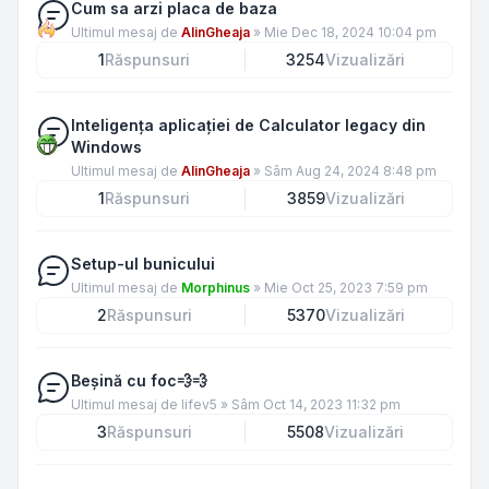
Cum sa arzi placa de baza
Ultimul mesaj de
AlinGheaja
»
Mie Dec 18, 2024 10:04 pm
1
Răspunsuri
3254
Vizualizări
Inteligența aplicației de Calculator legacy din
Windows
Ultimul mesaj de
AlinGheaja
»
Sâm Aug 24, 2024 8:48 pm
1
Răspunsuri
3859
Vizualizări
Setup-ul bunicului
Ultimul mesaj de
Morphinus
»
Mie Oct 25, 2023 7:59 pm
2
Răspunsuri
5370
Vizualizări
Beșină cu foc💨💨
Ultimul mesaj de
lifev5
»
Sâm Oct 14, 2023 11:32 pm
3
Răspunsuri
5508
Vizualizări