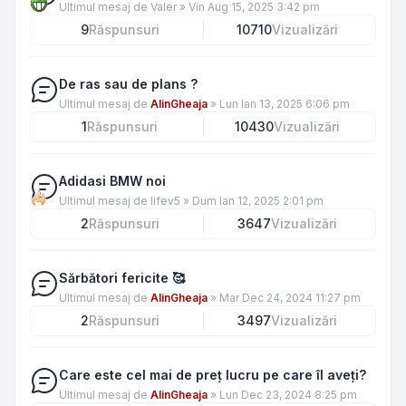
Ultimul mesaj de
Valer
»
Vin Aug 15, 2025 3:42 pm
9
Răspunsuri
10710
Vizualizări
De ras sau de plans ?
Ultimul mesaj de
AlinGheaja
»
Lun Ian 13, 2025 6:06 pm
1
Răspunsuri
10430
Vizualizări
Adidasi BMW noi
Ultimul mesaj de
lifev5
»
Dum Ian 12, 2025 2:01 pm
2
Răspunsuri
3647
Vizualizări
Sărbători fericite 🥰
Ultimul mesaj de
AlinGheaja
»
Mar Dec 24, 2024 11:27 pm
2
Răspunsuri
3497
Vizualizări
Care este cel mai de preț lucru pe care îl aveți?
Ultimul mesaj de
AlinGheaja
»
Lun Dec 23, 2024 8:25 pm