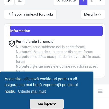
37 subiecte
1
2
Opțiuni de sortare și afișare
Înapoi la indexul forumului
Mergi la
Information
Permisiunile forumului
Nu puteţi
scrie subiecte noi în acest forum
Nu puteţi
răspunde subiectelor din acest forum
Nu puteţi
modifica mesajele dumneavoastră în acest
forum
Nu puteţi
şterge mesajele dumneavoastră în acest
forum
Acest site utilizează cookie-uri pentru a vă
asigura cea mai bună experiență pe site-ul
nostru.
Citește mai mult
Am înțeles!
RetroTech.RO