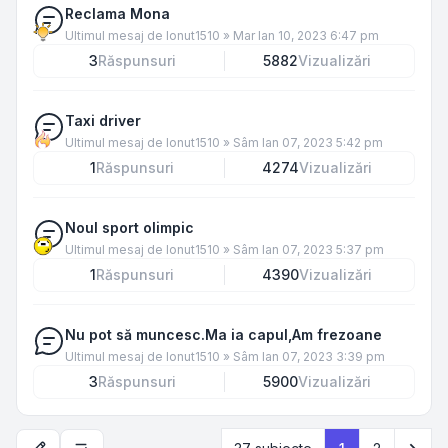
Reclama Mona
Ultimul mesaj de
Ionut1510
»
Mar Ian 10, 2023 6:47 pm
3
Răspunsuri
5882
Vizualizări
Taxi driver
Ultimul mesaj de
Ionut1510
»
Sâm Ian 07, 2023 5:42 pm
1
Răspunsuri
4274
Vizualizări
Noul sport olimpic
Ultimul mesaj de
Ionut1510
»
Sâm Ian 07, 2023 5:37 pm
1
Răspunsuri
4390
Vizualizări
Nu pot să muncesc.Ma ia capul,Am frezoane
Ultimul mesaj de
Ionut1510
»
Sâm Ian 07, 2023 3:39 pm
3
Răspunsuri
5900
Vizualizări
Urm