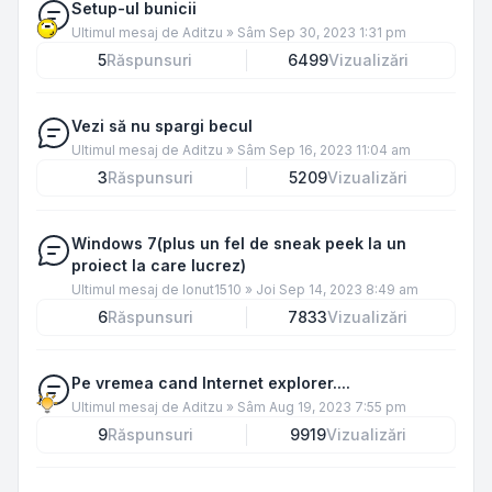
Setup-ul bunicii
Ultimul mesaj de
Aditzu
»
Sâm Sep 30, 2023 1:31 pm
5
Răspunsuri
6499
Vizualizări
Vezi să nu spargi becul
Ultimul mesaj de
Aditzu
»
Sâm Sep 16, 2023 11:04 am
3
Răspunsuri
5209
Vizualizări
Windows 7(plus un fel de sneak peek la un
proiect la care lucrez)
Ultimul mesaj de
Ionut1510
»
Joi Sep 14, 2023 8:49 am
6
Răspunsuri
7833
Vizualizări
Pe vremea cand Internet explorer....
Ultimul mesaj de
Aditzu
»
Sâm Aug 19, 2023 7:55 pm
9
Răspunsuri
9919
Vizualizări