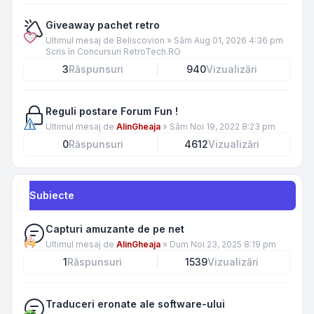
Giveaway pachet retro
Ultimul mesaj de
Beliscovion
»
Sâm Aug 01, 2026 4:36 pm
Scris în
Concursuri RetroTech.RO
3
Răspunsuri
940
Vizualizări
Reguli postare Forum Fun !
Ultimul mesaj de
AlinGheaja
»
Sâm Noi 19, 2022 8:23 pm
0
Răspunsuri
4612
Vizualizări
Subiecte
Capturi amuzante de pe net
Ultimul mesaj de
AlinGheaja
»
Dum Noi 23, 2025 8:19 pm
1
Răspunsuri
1539
Vizualizări
Traduceri eronate ale software-ului