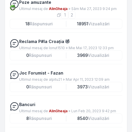
Poze amuzante
Ultimul mesaj de
AlinGheaja
»
Sâm Mai 27, 2023 9:24 pm
1
2
18
Răspunsuri
18951
Vizualizări
Reclama P#la Croația 🤣
Ultimul mesaj de
Ionut1510
»
Mie Mai 17, 2023 12:33 pm
0
Răspunsuri
3969
Vizualizări
Joc Forumist - Fazan
Ultimul mesaj de
alpitu21
»
Mar Apr 11, 2023 12:09 am
0
Răspunsuri
3973
Vizualizări
Bancuri
Ultimul mesaj de
AlinGheaja
»
Lun Feb 20, 2023 9:42 pm
8
Răspunsuri
8540
Vizualizări