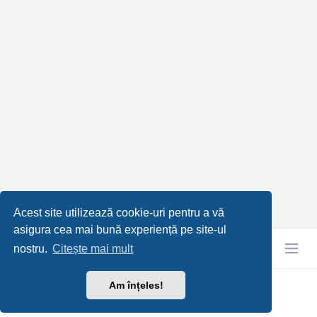
Acest site utilizează cookie-uri pentru a vă
asigura cea mai bună experiență pe site-ul
nostru.
Citește mai mult
Am înțeles!
RetroTech.RO
Confidențialitate
|
Termeni
|
Ora este
UTC+03:00