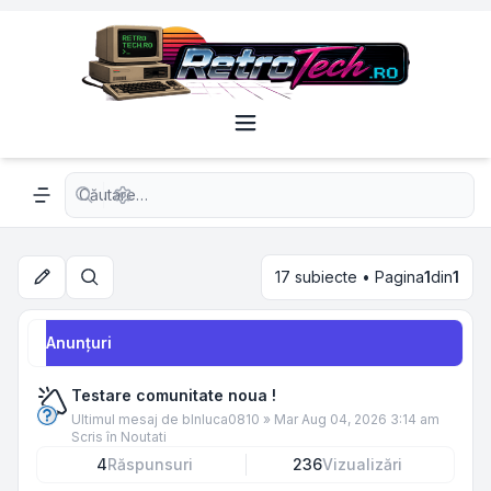
Căutare avansată
Navigation menu
17 subiecte • Pagina
1
din
1
Căutare
Anunţuri
Testare comunitate noua !
Ultimul mesaj de
blnluca0810
»
Mar Aug 04, 2026 3:14 am
Scris în
Noutati
4
Răspunsuri
236
Vizualizări