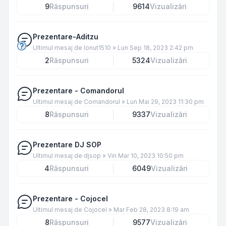
9
Răspunsuri
9614
Vizualizări
Prezentare-Aditzu
Ultimul mesaj de
Ionut1510
»
Lun Sep 18, 2023 2:42 pm
2
Răspunsuri
5324
Vizualizări
Prezentare - Comandorul
Ultimul mesaj de
Comandorul
»
Lun Mai 29, 2023 11:30 pm
8
Răspunsuri
9337
Vizualizări
Prezentare DJ SOP
Ultimul mesaj de
djsop
»
Vin Mar 10, 2023 10:50 pm
4
Răspunsuri
6049
Vizualizări
Prezentare - Cojocel
Ultimul mesaj de
Cojocel
»
Mar Feb 28, 2023 8:19 am
8
Răspunsuri
9577
Vizualizări