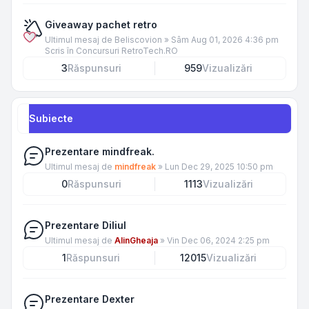
Giveaway pachet retro
Ultimul mesaj de
Beliscovion
»
Sâm Aug 01, 2026 4:36 pm
Scris în
Concursuri RetroTech.RO
3
Răspunsuri
959
Vizualizări
Subiecte
Prezentare mindfreak.
Ultimul mesaj de
mindfreak
»
Lun Dec 29, 2025 10:50 pm
0
Răspunsuri
1113
Vizualizări
Prezentare Diliul
Ultimul mesaj de
AlinGheaja
»
Vin Dec 06, 2024 2:25 pm
1
Răspunsuri
12015
Vizualizări
Prezentare Dexter