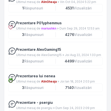
Ultimul mesaj de
AlinGheaja
»
Vin Oct 04, 2024 5:22 pm
1
Răspunsuri
4531
Vizualizări
Prezentare P01yphemmus
Ultimul mesaj de
mariushkn
»
Dum Sep 29, 2024 12:53 am
3
Răspunsuri
4276
Vizualizări
Prezentare AlexGaming15
Ultimul mesaj de
AlexGaming15
»
Joi Aug 22, 2024 1:33 pm
2
Răspunsuri
4499
Vizualizări
Prezentarea lui nenea
Ultimul mesaj de
AlinGheaja
»
Joi Ian 18, 2024 2:03 pm
3
Răspunsuri
7140
Vizualizări
Prezentare - psergiu
Ultimul mesaj de
psergiu
»
Dum Sep 24, 2023 2:09 pm