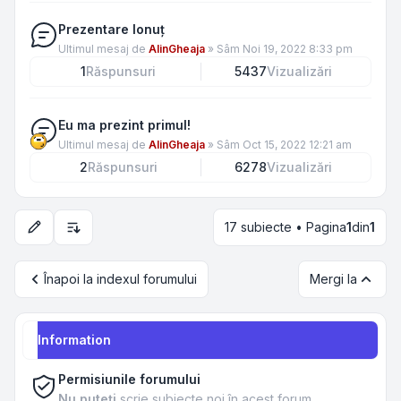
Prezentare Ionuț
Ultimul mesaj de
AlinGheaja
»
Sâm Noi 19, 2022 8:33 pm
1
Răspunsuri
5437
Vizualizări
Eu ma prezint primul!
Ultimul mesaj de
AlinGheaja
»
Sâm Oct 15, 2022 12:21 am
2
Răspunsuri
6278
Vizualizări
17 subiecte • Pagina
1
din
1
Opțiuni de sortare și afișare
Înapoi la indexul forumului
Mergi la
Information
Permisiunile forumului
Nu puteţi
scrie subiecte noi în acest forum