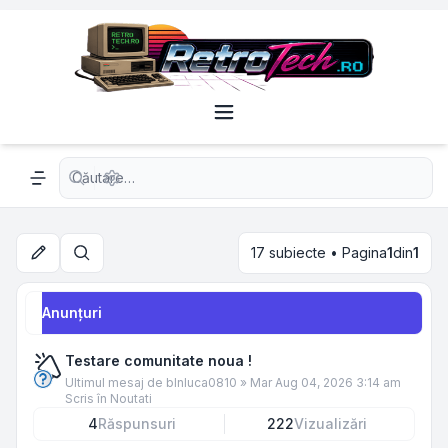
Căutare avansată
Navigation menu
17 subiecte • Pagina
1
din
1
Căutare
Anunţuri
Testare comunitate noua !
Ultimul mesaj de
blnluca0810
»
Mar Aug 04, 2026 3:14 am
Scris în
Noutati
4
Răspunsuri
222
Vizualizări