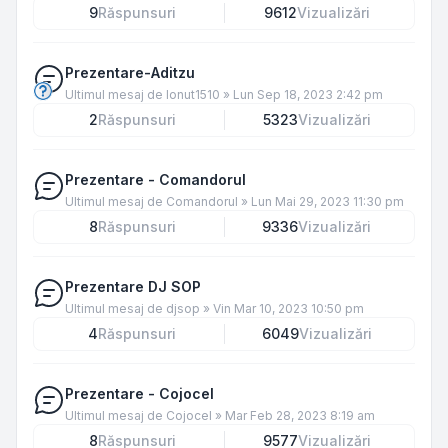
9
Răspunsuri
9612
Vizualizări
Prezentare-Aditzu
Ultimul mesaj de
Ionut1510
»
Lun Sep 18, 2023 2:42 pm
2
Răspunsuri
5323
Vizualizări
Prezentare - Comandorul
Ultimul mesaj de
Comandorul
»
Lun Mai 29, 2023 11:30 pm
8
Răspunsuri
9336
Vizualizări
Prezentare DJ SOP
Ultimul mesaj de
djsop
»
Vin Mar 10, 2023 10:50 pm
4
Răspunsuri
6049
Vizualizări
Prezentare - Cojocel
Ultimul mesaj de
Cojocel
»
Mar Feb 28, 2023 8:19 am
8
Răspunsuri
9577
Vizualizări