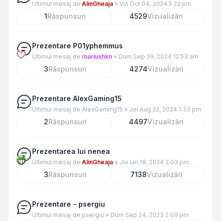
Ultimul mesaj de
AlinGheaja
»
Vin Oct 04, 2024 5:22 pm
1
Răspunsuri
4529
Vizualizări
Prezentare P01yphemmus
Ultimul mesaj de
mariushkn
»
Dum Sep 29, 2024 12:53 am
3
Răspunsuri
4274
Vizualizări
Prezentare AlexGaming15
Ultimul mesaj de
AlexGaming15
»
Joi Aug 22, 2024 1:33 pm
2
Răspunsuri
4497
Vizualizări
Prezentarea lui nenea
Ultimul mesaj de
AlinGheaja
»
Joi Ian 18, 2024 2:03 pm
3
Răspunsuri
7138
Vizualizări
Prezentare - psergiu
Ultimul mesaj de
psergiu
»
Dum Sep 24, 2023 2:09 pm