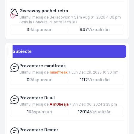
Giveaway pachet retro
Ultimul mesaj de
Beliscovion
»
Sâm Aug 01, 2026 4:36 pm
Scris în
Concursuri RetroTech.RO
3
Răspunsuri
947
Vizualizări
Subiecte
Prezentare mindfreak.
Ultimul mesaj de
mindfreak
»
Lun Dec 29, 2025 10:50 pm
0
Răspunsuri
1112
Vizualizări
Prezentare Diliul
Ultimul mesaj de
AlinGheaja
»
Vin Dec 06, 2024 2:25 pm
1
Răspunsuri
12014
Vizualizări
Prezentare Dexter