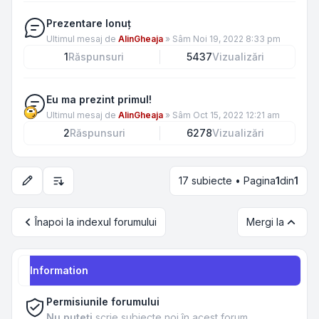
Prezentare Ionuț
Ultimul mesaj de
AlinGheaja
»
Sâm Noi 19, 2022 8:33 pm
1
Răspunsuri
5437
Vizualizări
Eu ma prezint primul!
Ultimul mesaj de
AlinGheaja
»
Sâm Oct 15, 2022 12:21 am
2
Răspunsuri
6278
Vizualizări
17 subiecte • Pagina
1
din
1
Opțiuni de sortare și afișare
Înapoi la indexul forumului
Mergi la
Information
Permisiunile forumului
Nu puteţi
scrie subiecte noi în acest forum