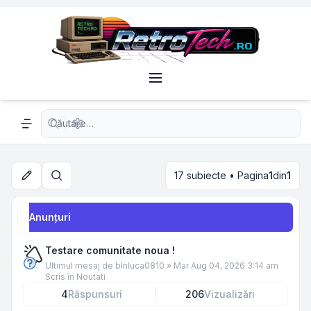
Căutare avansată
Navigation menu
17 subiecte • Pagina
1
din
1
Căutare
Anunţuri
Testare comunitate noua !
Ultimul mesaj de
blnluca0810
»
Mar Aug 04, 2026 3:14 am
Scris în
Noutati
4
Răspunsuri
206
Vizualizări