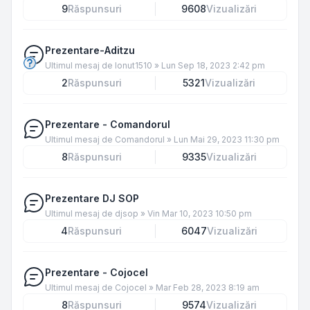
9
Răspunsuri
9608
Vizualizări
Prezentare-Aditzu
Ultimul mesaj de
Ionut1510
»
Lun Sep 18, 2023 2:42 pm
2
Răspunsuri
5321
Vizualizări
Prezentare - Comandorul
Ultimul mesaj de
Comandorul
»
Lun Mai 29, 2023 11:30 pm
8
Răspunsuri
9335
Vizualizări
Prezentare DJ SOP
Ultimul mesaj de
djsop
»
Vin Mar 10, 2023 10:50 pm
4
Răspunsuri
6047
Vizualizări
Prezentare - Cojocel
Ultimul mesaj de
Cojocel
»
Mar Feb 28, 2023 8:19 am
8
Răspunsuri
9574
Vizualizări