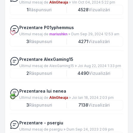
Ultimul mesaj de
AlinGheaja
»
Vin Oct 04, 2024 5:22 pm
1
Răspunsuri
4528
Vizualizări
Prezentare P01yphemmus
Ultimul mesaj de
mariushkn
»
Dum Sep 29, 2024 12:53 am
3
Răspunsuri
4271
Vizualizări
Prezentare AlexGaming15
Ultimul mesaj de
AlexGaming15
»
Joi Aug 22, 2024 1:33 pm
2
Răspunsuri
4490
Vizualizări
Prezentarea lui nenea
Ultimul mesaj de
AlinGheaja
»
Joi Ian 18, 2024 2:03 pm
3
Răspunsuri
7138
Vizualizări
Prezentare - psergiu
Ultimul mesaj de
psergiu
»
Dum Sep 24, 2023 2:09 pm