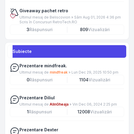
Giveaway pachet retro
Ultimul mesaj de
Beliscovion
»
Sâm Aug 01, 2026 4:36 pm
Scris în
Concursuri RetroTech.RO
3
Răspunsuri
809
Vizualizări
Subiecte
Prezentare mindfreak.
Ultimul mesaj de
mindfreak
»
Lun Dec 29, 2025 10:50 pm
0
Răspunsuri
1104
Vizualizări
Prezentare Diliul
Ultimul mesaj de
AlinGheaja
»
Vin Dec 06, 2024 2:25 pm
1
Răspunsuri
12008
Vizualizări
Prezentare Dexter