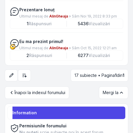
Prezentare Ionuț
Ultimul mesaj de
AlinGheaja
»
Sâm Noi 19, 2022 8:33 pm
1
Răspunsuri
5436
Vizualizări
Eu ma prezint primul!
Ultimul mesaj de
AlinGheaja
»
Sâm Oct 15, 2022 12:21 am
2
Răspunsuri
6277
Vizualizări
17 subiecte • Pagina
1
din
1
Opțiuni de sortare și afișare
Înapoi la indexul forumului
Mergi la
Information
Permisiunile forumului
Nu puteţi
scrie subiecte noi în acest forum